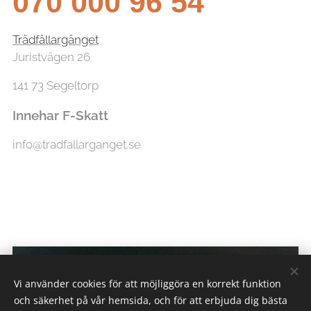
070 000 96 54
Trädfällargänget
Juristvägen 26
141 73 Segeltorp
Innehar F-Skatt
info@tradfallarganget.se
Vi använder cookies för att möjliggöra en korrekt funktion
och säkerhet på vår hemsida, och för att erbjuda dig bästa