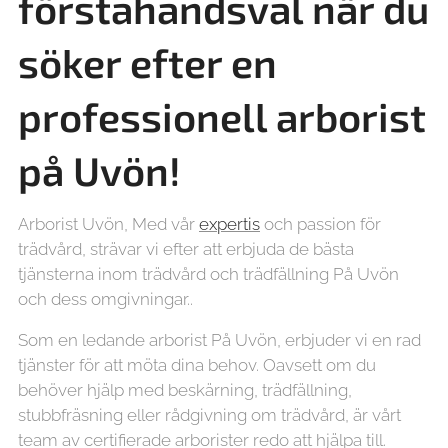
förstahandsval när du
söker efter en
professionell arborist
på Uvön!
Arborist Uvön, Med vår
expertis
och passion för
trädvård, strävar vi efter att erbjuda de bästa
tjänsterna inom trädvård och trädfällning På Uvön
och dess omgivningar..
Som en ledande arborist På Uvön, erbjuder vi en rad
tjänster för att möta dina behov. Oavsett om du
behöver hjälp med beskärning, trädfällning,
stubbfräsning eller rådgivning om trädvård, är vårt
team av certifierade arborister redo att hjälpa till.