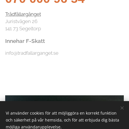
Trädfällargänget
Juristvägen 26
141 73 Segeltorp
Innehar F-Skatt
info@tradfallarganget.se
Vi använder cookies för att möjliggöra en korrekt funktion
och säkerhet på vår hemsida, och för att erbjuda dig bästa
möjliga användarupplevelse.