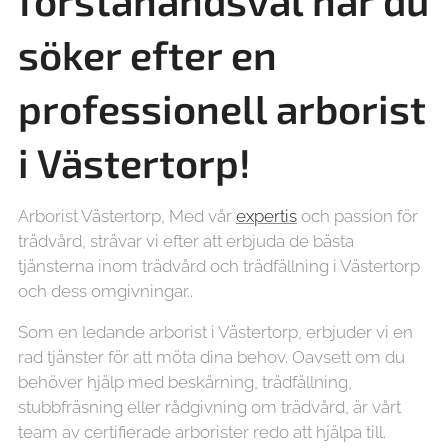
förstahandsval när du
söker efter en
professionell arborist
i Västertorp!
Arborist Västertorp, Med vår
expertis
och passion för
trädvård, strävar vi efter att erbjuda de bästa
tjänsterna inom trädvård och trädfällning i Västertorp
och dess omgivningar..
Som en ledande arborist i Västertorp, erbjuder vi en
rad tjänster för att möta dina behov. Oavsett om du
behöver hjälp med beskärning, trädfällning,
stubbfräsning eller rådgivning om trädvård, är vårt
team av certifierade arborister redo att hjälpa till.