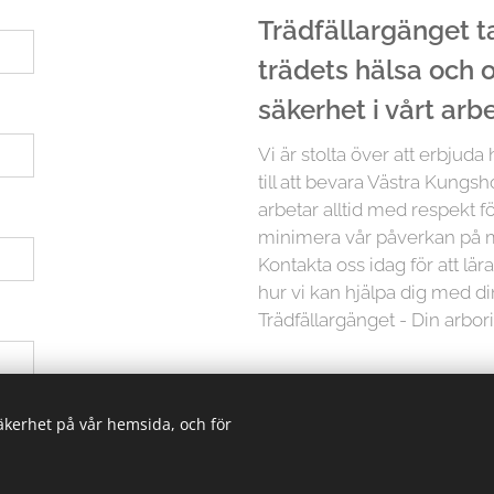
Trädfällargänget tar
trädets hälsa och
säkerhet i vårt arb
Vi är stolta över att erbjuda
till att bevara Västra Kungs
arbetar alltid med respekt fö
minimera vår påverkan på m
Kontakta oss idag för att lä
hur vi kan hjälpa dig med d
Trädfällargänget - Din arbor
Men det slutar inte där. Vi p
 ha hjälp med
säkerhet på vår hemsida, och för
träd är unikt och kräver in
erbjuder vi skräddarsydda lö
oavsett storlek. Från små träd