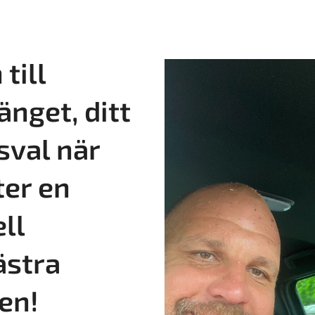
till
änget, ditt
sval när
ter en
ll
ästra
en!