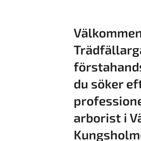
Välkommen 
Trädfällarg
förstahand
du söker ef
professione
arborist i V
Kungsholm