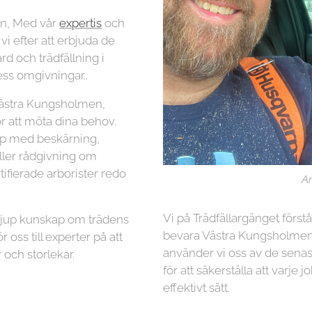
en, Med vår
expertis
och
 vi efter att erbjuda de
rd och trädfällning i
ss omgivningar..
Västra Kungsholmen,
ör att möta dina behov.
lp med beskärning,
eller rådgivning om
tifierade arborister redo
Ar
Vi på Trädfällargänget först
 djup kunskap om trädens
bevara Västra Kungsholmens
r oss till experter på att
använder vi oss av de senas
 och storlekar.
för att säkerställa att varje 
effektivt sätt.