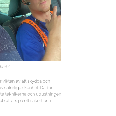
borist
år vikten av att skydda och
 naturliga skönhet. Därför
te teknikerna och utrustningen
jobb utförs på ett säkert och