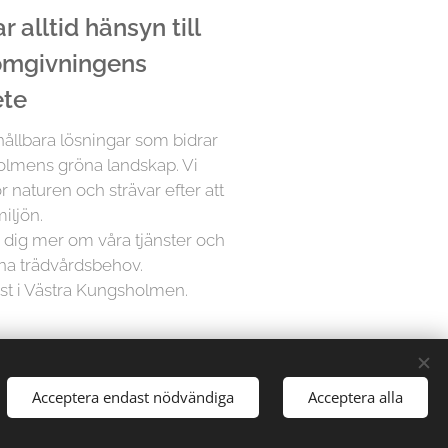
 alltid hänsyn till
 omgivningens
ete
 hållbara lösningar som bidrar
holmens gröna landskap. Vi
r naturen och strävar efter att
iljön.
ra dig mer om våra tjänster och
ina trädvårdsbehov.
ist i Västra Kungsholmen.
å Trädfällargänget vet att varje
Acceptera endast nödvändiga
Acceptera alla
dividuell uppmärksamhet. Därför
sningar för varje projekt,
gårdar till stora parker, vi har