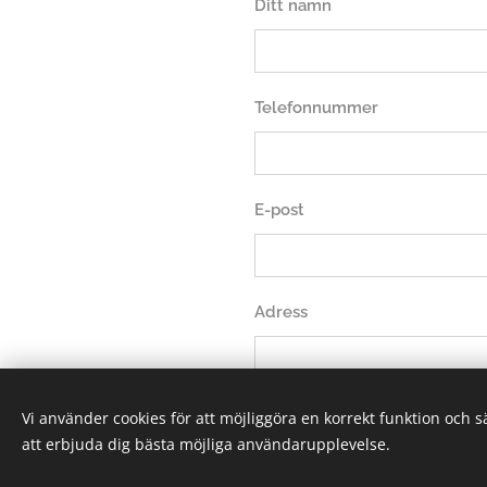
Ditt namn
Telefonnummer
E-post
Adress
Meddelande skriv vad ni vill
Vi använder cookies för att möjliggöra en korrekt funktion och 
att erbjuda dig bästa möjliga användarupplevelse.