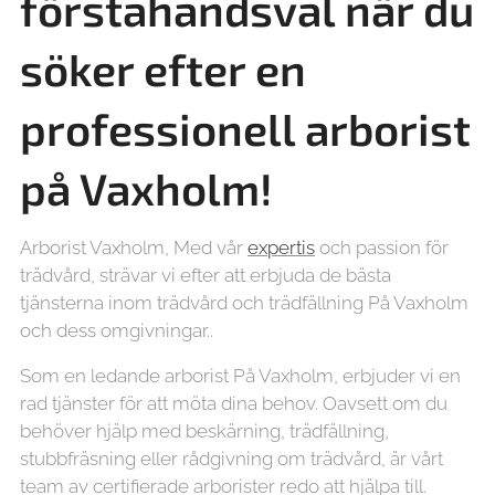
förstahandsval när du
söker efter en
professionell arborist
på Vaxholm!
Arborist Vaxholm, Med vår
expertis
och passion för
trädvård, strävar vi efter att erbjuda de bästa
tjänsterna inom trädvård och trädfällning På Vaxholm
och dess omgivningar..
Som en ledande arborist På Vaxholm, erbjuder vi en
rad tjänster för att möta dina behov. Oavsett om du
behöver hjälp med beskärning, trädfällning,
stubbfräsning eller rådgivning om trädvård, är vårt
team av certifierade arborister redo att hjälpa till.