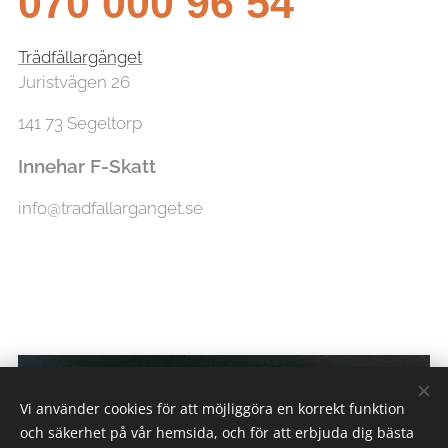
070 000 96 54
Trädfällargänget
Juristvägen 26
141 73 Segeltorp
Innehar F-Skatt
info@tradfallarganget.se
Vi använder cookies för att möjliggöra en korrekt funktion
och säkerhet på vår hemsida, och för att erbjuda dig bästa