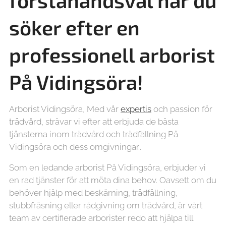
förstahandsval när du
söker efter en
professionell arborist
På Vidingsöra!
Arborist Vidingsöra, Med vår
expertis
och passion för
trädvård, strävar vi efter att erbjuda de bästa
tjänsterna inom trädvård och trädfällning På
Vidingsöra och dess omgivningar..
Som en ledande arborist På Vidingsöra, erbjuder vi
en rad tjänster för att möta dina behov. Oavsett om du
behöver hjälp med beskärning, trädfällning,
stubbfräsning eller rådgivning om trädvård, är vårt
team av certifierade arborister redo att hjälpa till.