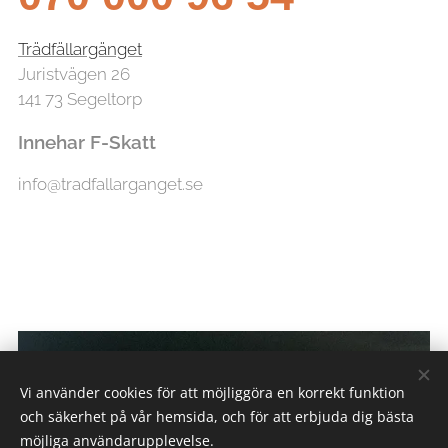
Trädfällargänget
Juristvägen 26
141 73 Segeltorp
Innehar F-Skatt
info@tradfallarganget.se
Vi använder cookies för att möjliggöra en korrekt funktion
och säkerhet på vår hemsida, och för att erbjuda dig bästa
möjliga användarupplevelse.