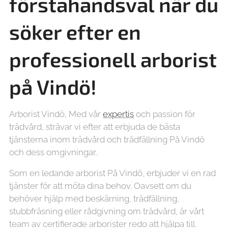
förstahandsval när du
söker efter en
professionell arborist
på Vindö!
Arborist Vindö, Med vår
expertis
och passion för
trädvård, strävar vi efter att erbjuda de bästa
tjänsterna inom trädvård och trädfällning På Vindö
och dess omgivningar..
Som en ledande arborist På Vindö, erbjuder vi en rad
tjänster för att möta dina behov. Oavsett om du
behöver hjälp med beskärning, trädfällning,
stubbfräsning eller rådgivning om trädvård, är vårt
team av certifierade arborister redo att hjälpa till.