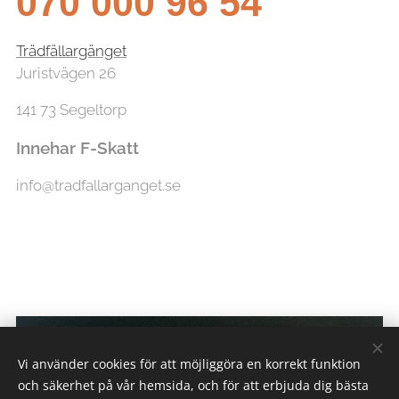
070 000 96 54
Trädfällargänget
Juristvägen 26
141 73 Segeltorp
Innehar F-Skatt
info@tradfallarganget.se
Vi använder cookies för att möjliggöra en korrekt funktion
och säkerhet på vår hemsida, och för att erbjuda dig bästa