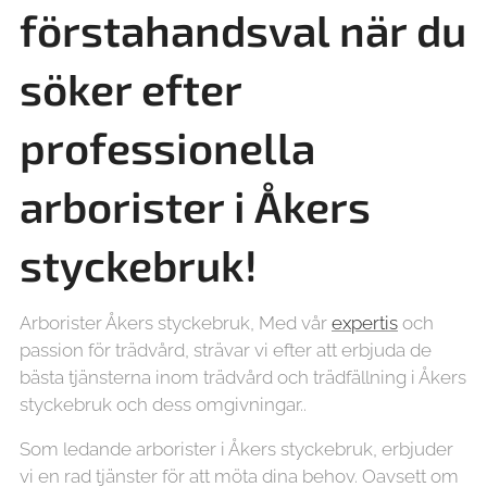
förstahandsval när du
söker efter
professionella
arborister i Åkers
styckebruk!
Arborister Åkers styckebruk, Med vår
expertis
och
passion för trädvård, strävar vi efter att erbjuda de
bästa tjänsterna inom trädvård och trädfällning i Åkers
styckebruk och dess omgivningar..
Som ledande arborister i Åkers styckebruk, erbjuder
vi en rad tjänster för att möta dina behov. Oavsett om