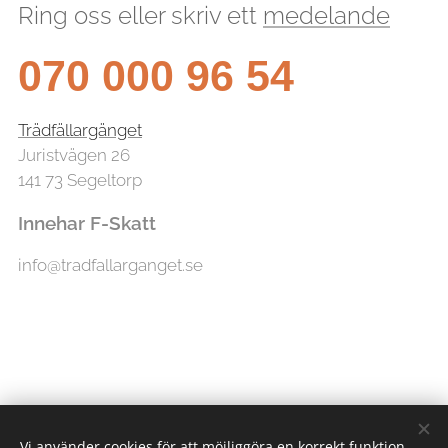
Ring oss eller skriv ett
medelande
070 000 96 54
Trädfällargänget
Juristvägen 26
141 73 Segeltorp
Innehar F-Skatt
info@tradfallarganget.se
Vi använder cookies för att möjliggöra en korrekt funktion