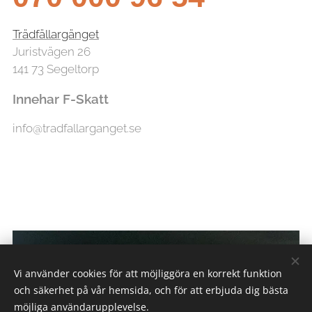
Trädfällargänget
Juristvägen 26
141 73 Segeltorp
Innehar F-Skatt
info@tradfallarganget.se
Vi använder cookies för att möjliggöra en korrekt funktion
och säkerhet på vår hemsida, och för att erbjuda dig bästa
möjliga användarupplevelse.