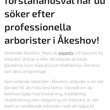
förstahandsval när du
söker efter
professionella
arborister i Åkeshov!
Arborister Åkeshov, Med vår
expertis
och passion för
trädvård, strävar vi efter att erbjuda de bästa
tjänsterna inom trädvård och trädfällning i Åkeshov
och dess omgivningar..
Som ledande arborister i Åkeshov, erbjuder vi en rad
tjänster för att möta dina behov. Oavsett om du
behöver hjälp med beskärning, trädfällning,
stubbfräsning eller rådgivning om trädvård, är vårt
team av certifierade arborister redo att hjälpa till.