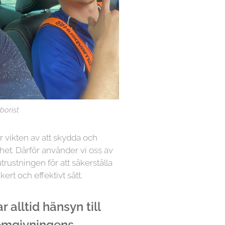
borist
år vikten av att skydda och
het. Därför använder vi oss av
rustningen för att säkerställa
kert och effektivt sätt.
 alltid hänsyn till
 omgivningens