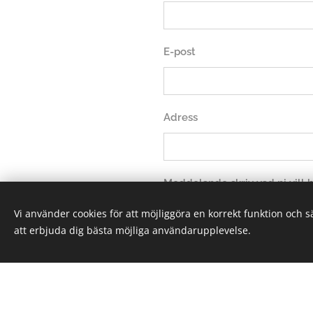
E-post
Adress
Meddelande skriv vad ni vill
Vi använder cookies för att möjliggöra en korrekt funktion och 
att erbjuda dig bästa möjliga användarupplevelse.