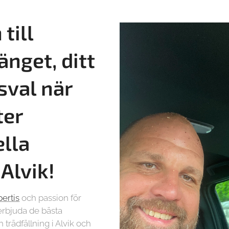
till
änget, ditt
sval när
ter
ella
i
Alvik!
pertis
och passion för
t erbjuda de bästa
 trädfällning i Alvik och