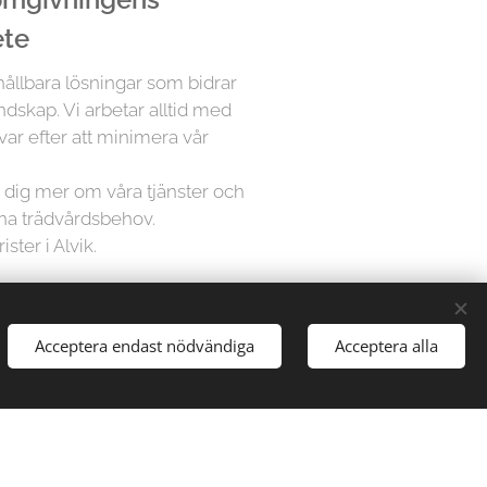
ete
 hållbara lösningar som bidrar
andskap. Vi arbetar alltid med
var efter att minimera vår
ra dig mer om våra tjänster och
ina trädvårdsbehov.
ster i Alvik.
å Trädfällargänget vet att varje
Acceptera endast nödvändiga
Acceptera alla
dividuell uppmärksamhet. Därför
sningar för varje projekt,
gårdar till stora parker, vi har
att hantera alla typer av