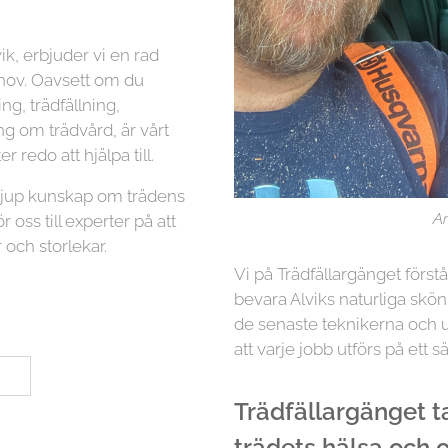
ik, erbjuder vi en rad
ehov. Oavsett om du
g, trädfällning,
ng om trädvård, är vårt
r redo att hjälpa till.
 djup kunskap om trädens
Ar
r oss till experter på att
 och storlekar.
Vi på Trädfällargänget först
bevara Alviks naturliga skön
de senaste teknikerna och ut
att varje jobb utförs på ett sä
Trädfällargänget tar
trädets hälsa och