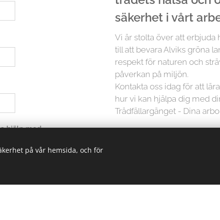
säkerhet i vårt arb
Vi är stolta över att erbjuda
till att bevara Alviks gröna l
respekt för naturen och strä
påverkan på miljön.
Kontakta oss idag för att lä
hur vi kan hjälpa dig med d
Trädfällargänget - Dina arbori
 ha hjälp med
säkerhet på vår hemsida, och för
Men det slutar inte där. Vi p
träd är unikt och kräver in
erbjuder vi skräddarsydda lö
oavsett storlek. Från små träd
kunskapen och erfarenheten 
trädvårdsprojekt.