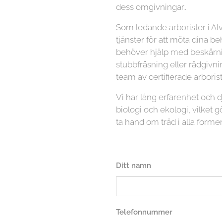
dess omgivningar..
Som ledande arborister i Alv
tjänster för att möta dina b
behöver hjälp med beskärnin
stubbfräsning eller rådgivni
team av certifierade arboriste
Vi har lång erfarenhet och
biologi och ekologi, vilket gö
ta hand om träd i alla former
Ditt namn
Telefonnummer