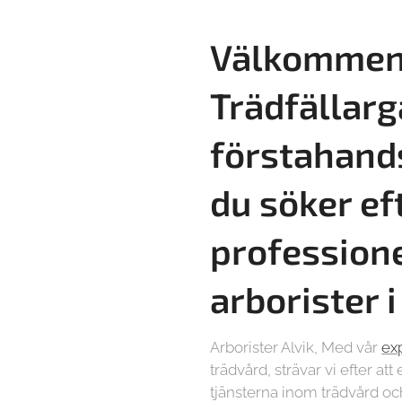
Välkommen 
Trädfällarg
förstahand
du söker ef
profession
arborister 
Arborister Alvik, Med vår
ex
trädvård, strävar vi efter at
tjänsterna inom trädvård och