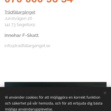
Trädfällargänget
Juristvägen 26
141 73 Segeltorp
Innehar F-Skatt
info@tradfallarganget.se
Vi använder cookies för att möjliggöra en korrekt funktion
och säkerhet på vår hemsida, och för att erbjuda dig bästa
möjliga användarupplevelse.