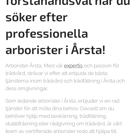
förstahandsval när du
söker efter
professionella
arborister i
Årsta!
Arborister Årsta, Med vår
expertis
och passion för
trädvård, strävar vi efter att erbjuda de bästa
tjänsterna inom trädvård och trädfällning i Årsta och
dess omgivningar..
Som ledande arborister i Årsta, erbjuder vi en rad
tjänster för att möta dina behov. Oavsett om du
behöver hjälp med beskärning, trädfällning,
stubbfräsning eller rådgivning om trädvård, är vårt
team av certifierade arborister redo att hjälpa till.