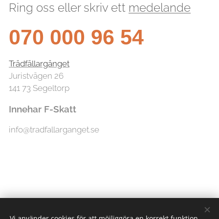
Ring oss eller skriv ett
medelande
070 000 96 54
Trädfällargänget
Juristvägen 26
141 73 Segeltorp
Innehar F-Skatt
info@tradfallarganget.se
Vi använder cookies för att möjliggöra en korrekt funktion