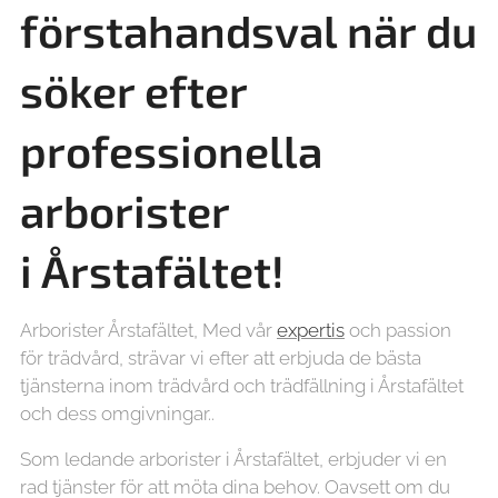
förstahandsval när du
söker efter
professionella
arborister
i
Årstafältet!
Arborister Årstafältet, Med vår
expertis
och passion
för trädvård, strävar vi efter att erbjuda de bästa
tjänsterna inom trädvård och trädfällning i Årstafältet
och dess omgivningar..
Som ledande arborister i Årstafältet, erbjuder vi en
rad tjänster för att möta dina behov. Oavsett om du