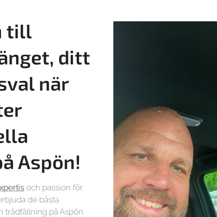
till
änget, ditt
sval när
ter
ella
på
Aspön!
xpertis
och passion för
t erbjuda de bästa
h trädfällning på Aspön