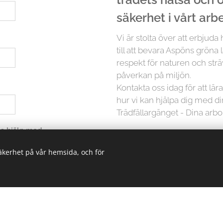
säkerhet i vårt arb
Vi är stolta över att erbjuda
till att bevara Aspöns gröna 
respekt för naturen och strä
påverkan på miljön.
Kontakta oss idag för att lä
hur vi kan hjälpa dig med d
Trädfällargänget - Dina arbo
 ha hjälp med
säkerhet på vår hemsida, och för
Men det slutar inte där. Vi p
träd är unikt och kräver in
erbjuder vi skräddarsydda lö
oavsett storlek. Från små träd
kunskapen och erfarenheten 
trädvårdsprojekt.