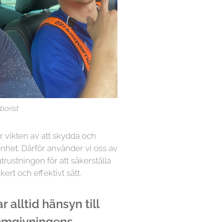
borist
år vikten av att skydda och
nhet. Därför använder vi oss av
rustningen för att säkerställa
kert och effektivt sätt.
 alltid hänsyn till
 omgivningens