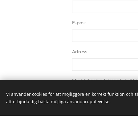
E-post
Adress
Meddelande skriv vad ni vill
Vi använder cookies för att möjliggöra en korrekt funktion och 
att erbjuda dig bästa möjliga användarupplevelse.