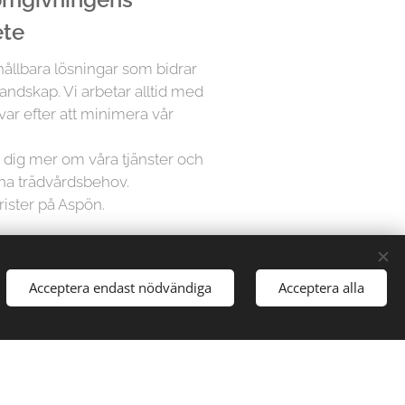
ete
 hållbara lösningar som bidrar
landskap. Vi arbetar alltid med
var efter att minimera vår
ra dig mer om våra tjänster och
ina trädvårdsbehov.
rister på Aspön.
å Trädfällargänget vet att varje
Acceptera endast nödvändiga
Acceptera alla
dividuell uppmärksamhet. Därför
sningar för varje projekt,
gårdar till stora parker, vi har
att hantera alla typer av