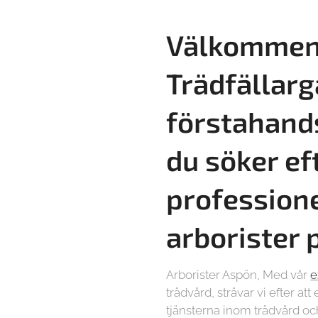
Välkommen 
Trädfällarg
förstahand
du söker ef
profession
arborister 
Arborister Aspön, Med vår
e
trädvård, strävar vi efter at
tjänsterna inom trädvård oc