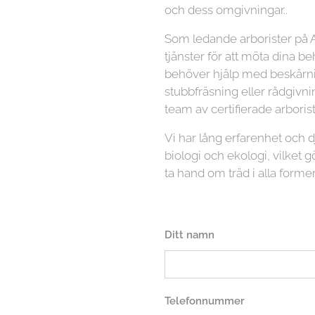
och dess omgivningar..
Som ledande arborister på A
tjänster för att möta dina b
behöver hjälp med beskärnin
stubbfräsning eller rådgivni
team av certifierade arboriste
Vi har lång erfarenhet och
biologi och ekologi, vilket gö
ta hand om träd i alla former
Ditt namn
Telefonnummer