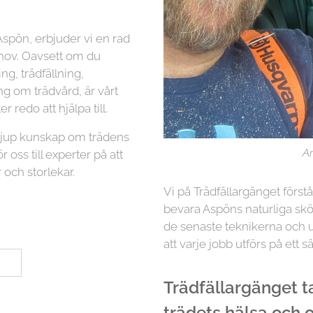
spön, erbjuder vi en rad
ehov. Oavsett om du
g, trädfällning,
ng om trädvård, är vårt
r redo att hjälpa till.
 djup kunskap om trädens
Ar
r oss till experter på att
 och storlekar.
Vi på Trädfällargänget först
bevara Aspöns naturliga skö
de senaste teknikerna och ut
att varje jobb utförs på ett sä
Trädfällargänget tar
trädets hälsa och