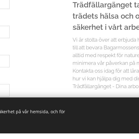
Trädfällargänget tar
trädets hälsa och
säkerhet i vårt arb
Vi är stolta över att erbjuda
till att bevara Bagarmossens
alltid med respekt för nature
minimera vår påverkan på m
Kontakta oss idag för att lä
hur vi kan hjälpa dig med d
Trädfällargänget - Dina arbo
 ha hjälp med
Men det slutar inte där. Vi p
säkerhet på vår hemsida, och för
träd är unikt och kräver in
erbjuder vi skräddarsydda lö
oavsett storlek. Från små träd