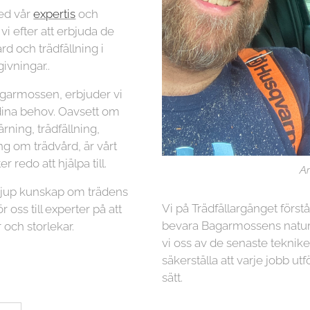
ed vår
expertis
och
 vi efter att erbjuda de
rd och trädfällning i
vningar..
agarmossen, erbjuder vi
 dina behov. Oavsett om
ning, trädfällning,
ng om trädvård, är vårt
r redo att hjälpa till.
Ar
 djup kunskap om trädens
Vi på Trädfällargänget först
r oss till experter på att
bevara Bagarmossens naturl
 och storlekar.
vi oss av de senaste teknike
säkerställa att varje jobb utf
sätt.