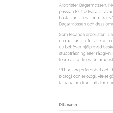
Arborister Bagarmossen, M
passion för trädvård, strävar
bästa tjänsterna inom trädvå
Bagarmossen och dess omgi
Som ledande arborister i B
en rad tjänster för att möta
du behöver hjälp med beskär
stubbfräsning eller rådgivni
team av certifierade arboriste
Vi har lång erfarenhet och
biologi och ekologi, vilket gö
ta hand om träd i alla former
Ditt namn