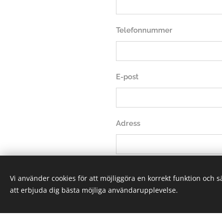
Telefonnummer
E-post
Adress
Meddelande skriv vad ni vill
Vi använder cookies för att möjliggöra en korrekt funktion och 
att erbjuda dig bästa möjliga användarupplevelse.