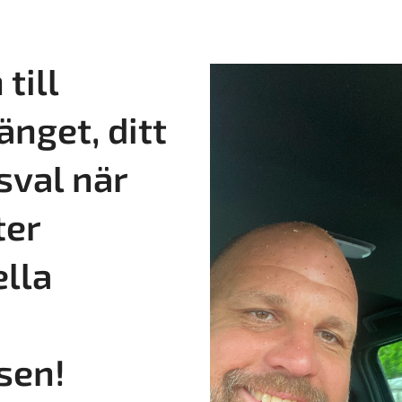
till
änget, ditt
sval när
ter
ella
sen!