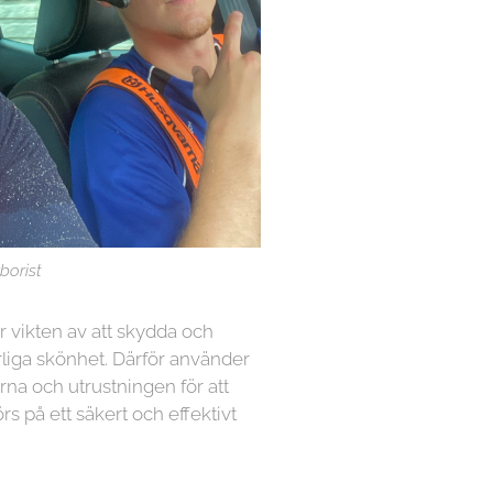
borist
år vikten av att skydda och
iga skönhet. Därför använder
rna och utrustningen för att
örs på ett säkert och effektivt