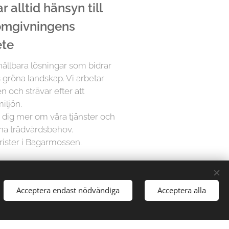
 alltid hänsyn till
 omgivningens
ete
 hållbara lösningar som bidrar
 gröna landskap. Vi arbetar
n och strävar efter att
iljön.
ra dig mer om våra tjänster och
ina trädvårdsbehov.
rister i Bagarmossen.
å Trädfällargänget vet att varje
Acceptera endast nödvändiga
Acceptera alla
dividuell uppmärksamhet. Därför
sningar för varje projekt,
gårdar till stora parker, vi har