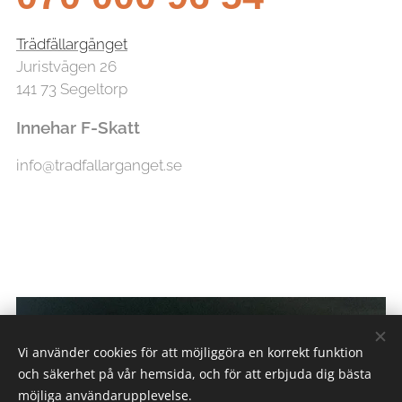
Trädfällargänget
Juristvägen 26
141 73 Segeltorp
Innehar F-Skatt
info@tradfallarganget.se
Vi använder cookies för att möjliggöra en korrekt funktion
och säkerhet på vår hemsida, och för att erbjuda dig bästa
möjliga användarupplevelse.