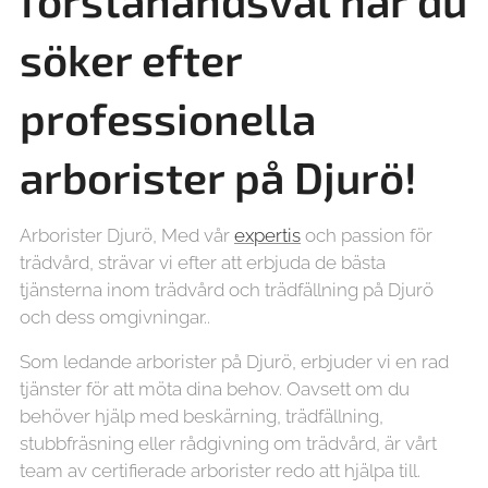
förstahandsval när du
söker efter
professionella
arborister på
Djurö!
Arborister Djurö, Med vår
expertis
och passion för
trädvård, strävar vi efter att erbjuda de bästa
tjänsterna inom trädvård och trädfällning på Djurö
och dess omgivningar..
Som ledande arborister på Djurö, erbjuder vi en rad
tjänster för att möta dina behov. Oavsett om du
behöver hjälp med beskärning, trädfällning,
stubbfräsning eller rådgivning om trädvård, är vårt
team av certifierade arborister redo att hjälpa till.