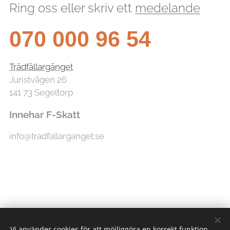
Ring oss eller skriv ett
medelande
070 000 96 54
Trädfällargänget
Juristvägen 26
141 73 Segeltorp
Innehar F-Skatt
info@tradfallarganget.se
Vi använder cookies för att möjliggöra en korrekt funktion