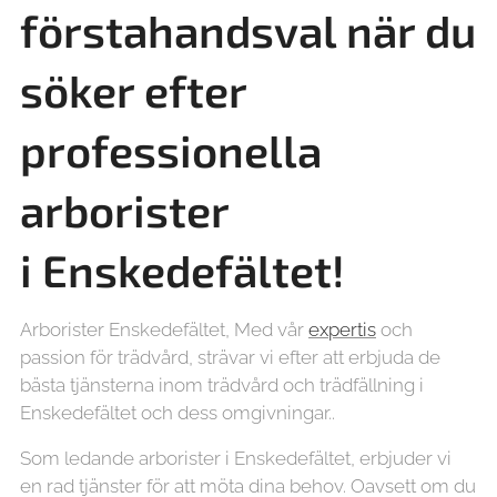
förstahandsval när du
söker efter
professionella
arborister
i
Enskedefältet!
Arborister Enskedefältet, Med vår
expertis
och
passion för trädvård, strävar vi efter att erbjuda de
bästa tjänsterna inom trädvård och trädfällning i
Enskedefältet och dess omgivningar..
Som ledande arborister i Enskedefältet, erbjuder vi
en rad tjänster för att möta dina behov. Oavsett om du