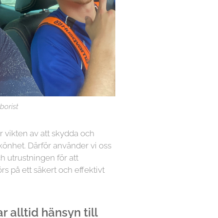
borist
år vikten av att skydda och
könhet. Därför använder vi oss
h utrustningen för att
örs på ett säkert och effektivt
 alltid hänsyn till