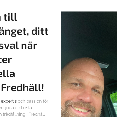
till
änget, ditt
sval när
ter
ella
i
Fredhäll!
r
expertis
och passion för
t erbjuda de bästa
 trädfällning i Fredhäll