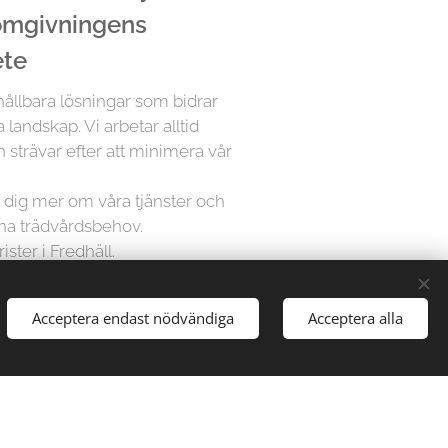
 omgivningens
ete
 hållbara lösningar som bidrar
a landskap. Vi arbetar alltid
 strävar efter att minimera vår
ra dig mer om våra tjänster och
ina trädvårdsbehov.
ister i Fredhäll.
Acceptera endast nödvändiga
Acceptera alla
å Trädfällargänget vet att varje
dividuell uppmärksamhet. Därför
sningar för varje projekt,
gårdar till stora parker, vi har
att hantera alla typer av