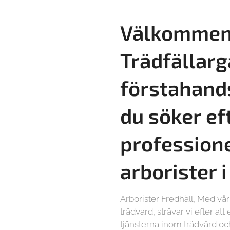
Välkommen 
Trädfällarg
förstahand
du söker ef
profession
arborister 
Arborister Fredhäll, Med vå
trädvård, strävar vi efter at
tjänsterna inom trädvård och