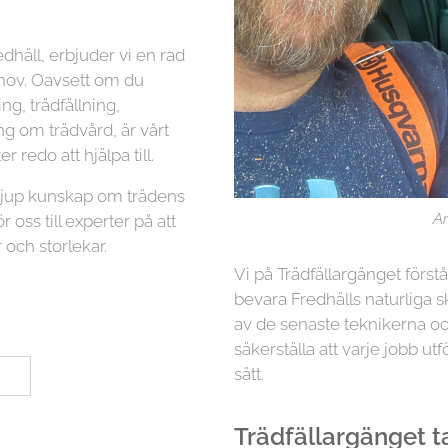
dhäll, erbjuder vi en rad
ehov. Oavsett om du
g, trädfällning,
ng om trädvård, är vårt
r redo att hjälpa till.
 djup kunskap om trädens
Ar
r oss till experter på att
 och storlekar.
Vi på Trädfällargänget först
bevara Fredhälls naturliga s
av de senaste teknikerna oc
säkerställa att varje jobb utf
sätt.
Trädfällargänget tar