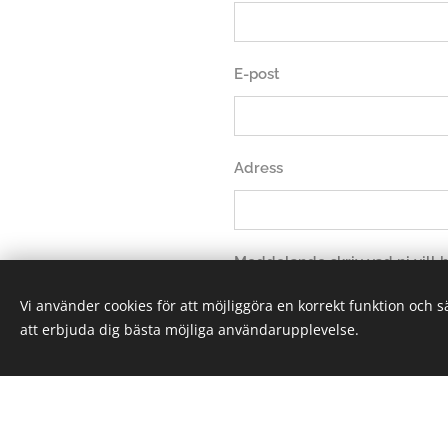
E-post
Adress
Meddelande skriv vad ni vill
Vi använder cookies för att möjliggöra en korrekt funktion och 
att erbjuda dig bästa möjliga användarupplevelse.