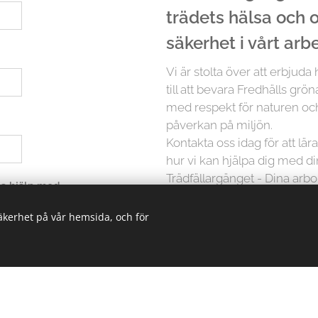
trädets hälsa och
säkerhet i vårt arb
Vi är stolta över att erbjuda
till att bevara Fredhälls grön
med respekt för naturen och
påverkan på miljön.
Kontakta oss idag för att lä
hur vi kan hjälpa dig med d
Trädfällargänget - Dina arbor
 ha hjälp med
säkerhet på vår hemsida, och för
Men det slutar inte där. Vi p
träd är unikt och kräver in
erbjuder vi skräddarsydda lö
oavsett storlek. Från små träd
kunskapen och erfarenheten 