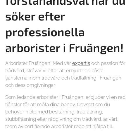
förstahandsval när du
söker efter
professionella
arborister i
Fruängen!
Arborister Fruängen, Med vår
expertis
och passion för
trädvård, strävar vi efter att erbjuda de bästa
tjänsterna inom trädvård och trädfällning i Fruängen
och dess omgivningar..
Som ledande arborister i Fruängen, erbjuder vi en rad
tjänster för att möta dina behov. Oavsett om du
behöver hjälp med beskärning, trädfällning,
stubbfräsning eller rådgivning om trädvård, är vårt
team av certifierade arborister redo att hjälpa till.