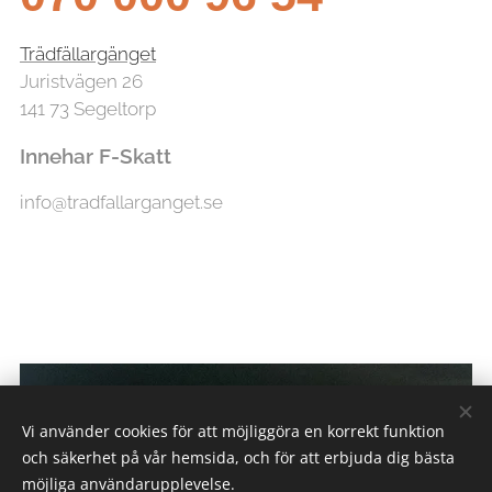
Trädfällargänget
Juristvägen 26
141 73 Segeltorp
Innehar F-Skatt
info@tradfallarganget.se
Vi använder cookies för att möjliggöra en korrekt funktion
och säkerhet på vår hemsida, och för att erbjuda dig bästa
möjliga användarupplevelse.