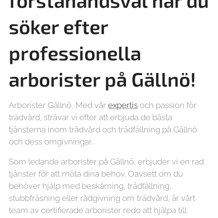
förstahandsval när du
söker efter
professionella
arborister på
Gällnö!
Arborister Gällnö, Med vår
expertis
och passion för
trädvård, strävar vi efter att erbjuda de bästa
tjänsterna inom trädvård och trädfällning på Gällnö
och dess omgivningar..
Som ledande arborister på Gällnö, erbjuder vi en rad
tjänster för att möta dina behov. Oavsett om du
behöver hjälp med beskärning, trädfällning,
stubbfräsning eller rådgivning om trädvård, är vårt
team av certifierade arborister redo att hjälpa till.