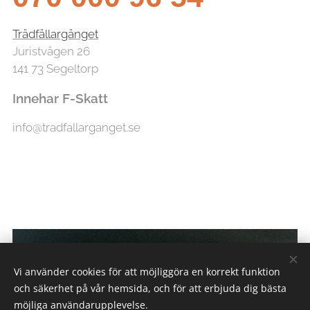
Trädfällargänget
Juristvägen 26
141 73 Segeltorp
Innehar F-Skatt
info@tradfallarganget.se
Vi använder cookies för att möjliggöra en korrekt funktion
och säkerhet på vår hemsida, och för att erbjuda dig bästa
möjliga användarupplevelse.