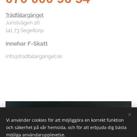
Trädfällargänget
Juristvägen 26
141 73 Segeltorp
Innehar F-Skatt
info@tradfallarganget.se
Vi använder cookies för att möjliggöra en korrekt funktion
och säkerhet på vår hemsida, och för att erbjuda dig bästa
möjliga användarupplevelse.