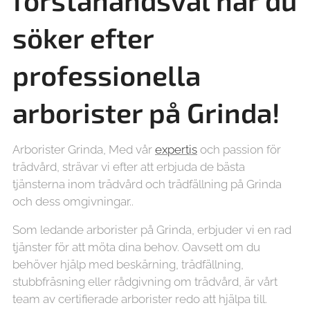
förstahandsval när du
söker efter
professionella
arborister på
Grinda!
Arborister Grinda, Med vår
expertis
och passion för
trädvård, strävar vi efter att erbjuda de bästa
tjänsterna inom trädvård och trädfällning på Grinda
och dess omgivningar..
Som ledande arborister på Grinda, erbjuder vi en rad
tjänster för att möta dina behov. Oavsett om du
behöver hjälp med beskärning, trädfällning,
stubbfräsning eller rådgivning om trädvård, är vårt
team av certifierade arborister redo att hjälpa till.