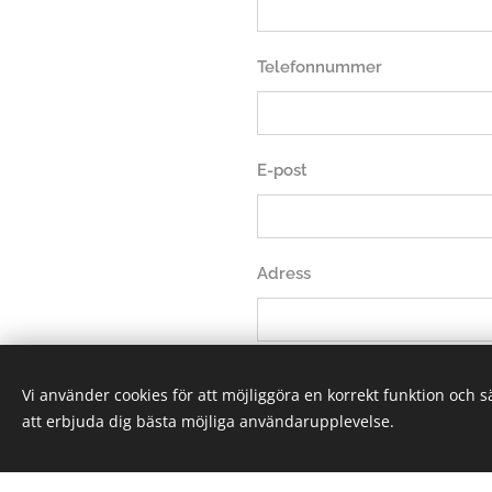
Telefonnummer
E-post
Adress
Meddelande skriv vad ni vill
Vi använder cookies för att möjliggöra en korrekt funktion och 
att erbjuda dig bästa möjliga användarupplevelse.