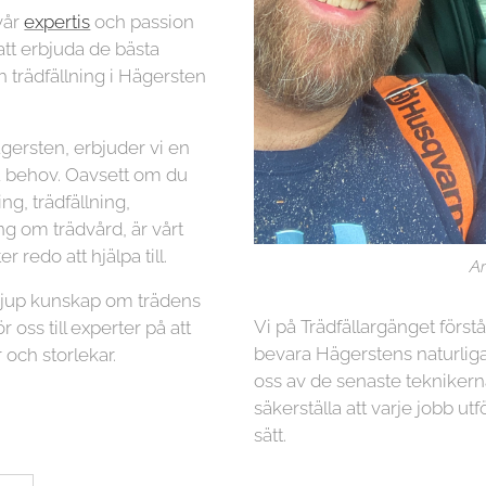
vår
expertis
och passion
 att erbjuda de bästa
 trädfällning i Hägersten
gersten, erbjuder vi en
na behov. Oavsett om du
g, trädfällning,
ng om trädvård, är vårt
r redo att hjälpa till.
Ar
 djup kunskap om trädens
Vi på Trädfällargänget först
r oss till experter på att
bevara Hägerstens naturliga
 och storlekar.
oss av de senaste teknikern
säkerställa att varje jobb utf
sätt.