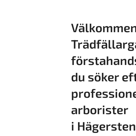
Välkommen 
Trädfällarg
förstahand
du söker ef
profession
arborister
i
Hägersten