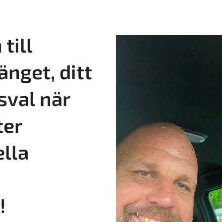
till
änget, ditt
sval när
ter
ella
!