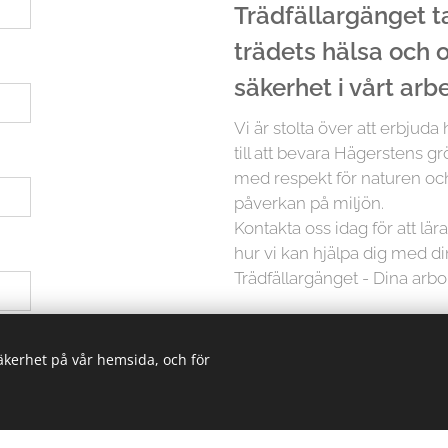
Trädfällargänget tar
trädets hälsa och
säkerhet i vårt arb
Vi är stolta över att erbjuda
till att bevara Hägerstens gr
med respekt för naturen och
påverkan på miljön.
Kontakta oss idag för att lä
hur vi kan hjälpa dig med d
Trädfällargänget - Dina arbo
 ha hjälp med
Men det slutar inte där. Vi p
säkerhet på vår hemsida, och för
träd är unikt och kräver in
erbjuder vi skräddarsydda lö
oavsett storlek. Från små träd