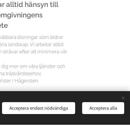
 alltid hänsyn till
 omgivningens
ete
 hållbara lösningar som bidrar
öna landskap. Vi arbetar alltid
 strävar efter att minimera vår
ra dig mer om våra tjänster och
ina trädvårdsbehov.
rister i Hägersten.
å Trädfällargänget vet att varje
Acceptera endast nödvändiga
Acceptera alla
dividuell uppmärksamhet. Därför
sningar för varje projekt,
gårdar till stora parker, vi har