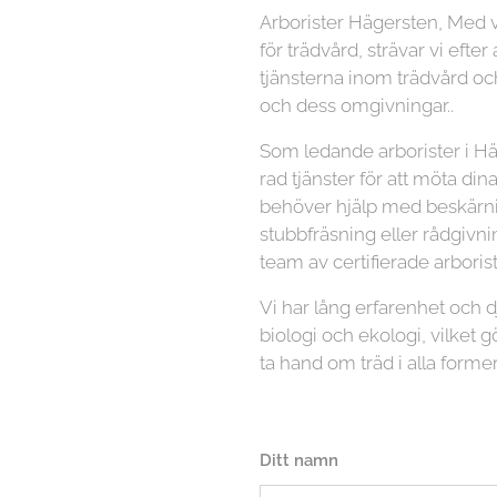
Arborister Hägersten, Med 
för trädvård, strävar vi efter
tjänsterna inom trädvård och
och dess omgivningar..
Som ledande arborister i Hä
rad tjänster för att möta di
behöver hjälp med beskärnin
stubbfräsning eller rådgivni
team av certifierade arboriste
Vi har lång erfarenhet och
biologi och ekologi, vilket gö
ta hand om träd i alla former
Ditt namn