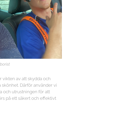
borist
år vikten av att skydda och
 skönhet. Därför använder vi
a och utrustningen för att
örs på ett säkert och effektivt