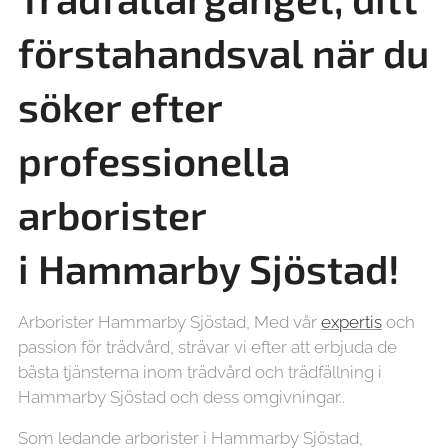
förstahandsval när du
söker efter
professionella
arborister
i
Hammarby Sjöstad!
Arborister Hammarby Sjöstad, Med vår
expertis
och
passion för trädvård, strävar vi efter att erbjuda de
bästa tjänsterna inom trädvård och trädfällning i
Hammarby Sjöstad och dess omgivningar..
Som ledande arborister i Hammarby Sjöstad,