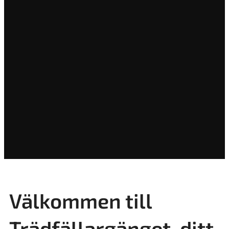
Välkommen till
Trädfällargänget, ditt