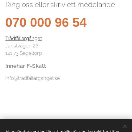
Ring oss eller skriv ett
medelande
070 000 96 54
Trädfällargänget
Juristvägen 26
141 73 Segeltorp
Innehar F-Skatt
info@tradfallarganget.se
Vi använder cookies för att möjliggöra en korrekt funktion