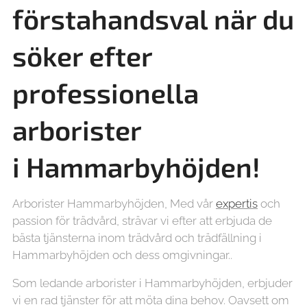
förstahandsval när du
söker efter
professionella
arborister
i
Hammarbyhöjden!
Arborister Hammarbyhöjden, Med vår
expertis
och
passion för trädvård, strävar vi efter att erbjuda de
bästa tjänsterna inom trädvård och trädfällning i
Hammarbyhöjden och dess omgivningar..
Som ledande arborister i Hammarbyhöjden, erbjuder
vi en rad tjänster för att möta dina behov. Oavsett om