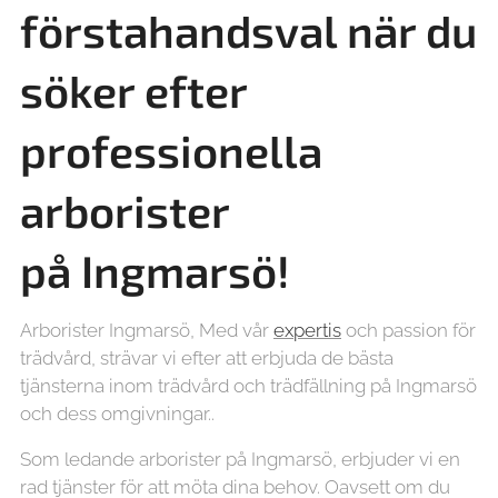
förstahandsval när du
söker efter
professionella
arborister
på
Ingmarsö!
Arborister Ingmarsö, Med vår
expertis
och passion för
trädvård, strävar vi efter att erbjuda de bästa
tjänsterna inom trädvård och trädfällning på Ingmarsö
och dess omgivningar..
Som ledande arborister på Ingmarsö, erbjuder vi en
rad tjänster för att möta dina behov. Oavsett om du