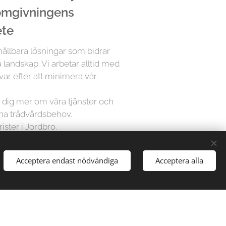
 omgivningens
ete
 hållbara lösningar som bidrar
a landskap. Vi arbetar alltid med
var efter att minimera vår
ra dig mer om våra tjänster och
ina trädvårdsbehov.
ister i Jordbro.
Acceptera endast nödvändiga
Acceptera alla
å Trädfällargänget vet att varje
dividuell uppmärksamhet. Därför
sningar för varje projekt,
gårdar till stora parker, vi har
att hantera alla typer av