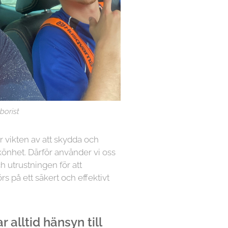
borist
år vikten av att skydda och
könhet. Därför använder vi oss
h utrustningen för att
örs på ett säkert och effektivt
 alltid hänsyn till