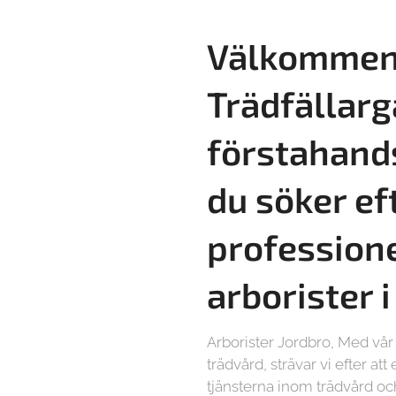
Välkommen 
Trädfällarg
förstahand
du söker ef
profession
arborister 
Arborister Jordbro, Med vå
trädvård, strävar vi efter at
tjänsterna inom trädvård och