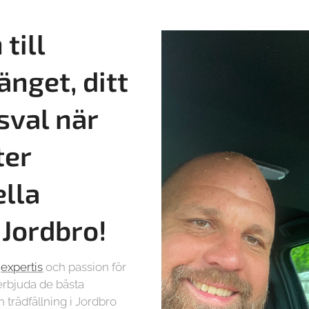
till
änget, ditt
sval när
ter
ella
i
Jordbro!
r
expertis
och passion för
t erbjuda de bästa
 trädfällning i Jordbro