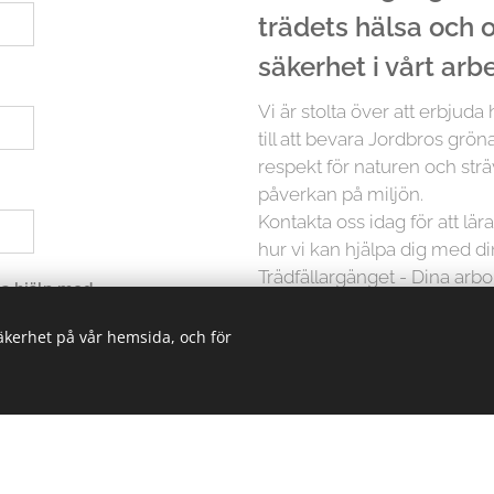
trädets hälsa och
säkerhet i vårt arb
Vi är stolta över att erbjuda
till att bevara Jordbros grön
respekt för naturen och strä
påverkan på miljön.
Kontakta oss idag för att lä
hur vi kan hjälpa dig med d
Trädfällargänget - Dina arbor
 ha hjälp med
säkerhet på vår hemsida, och för
Men det slutar inte där. Vi p
träd är unikt och kräver in
erbjuder vi skräddarsydda lö
oavsett storlek. Från små träd
kunskapen och erfarenheten 