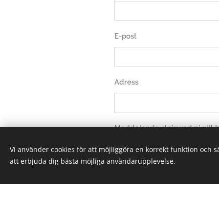
E-post
Adress
Meddelande skriv vad ni vill
Vi använder cookies för att möjliggöra en korrekt funktion och 
att erbjuda dig bästa möjliga användarupplevelse.