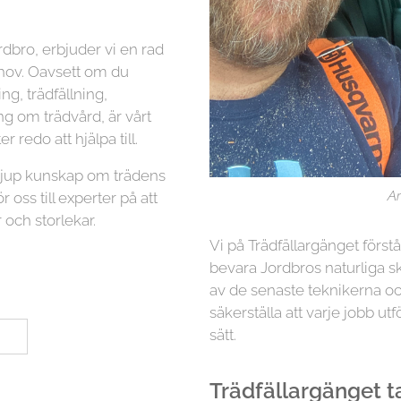
rdbro, erbjuder vi en rad
ehov. Oavsett om du
g, trädfällning,
ng om trädvård, är vårt
r redo att hjälpa till.
 djup kunskap om trädens
Ar
r oss till experter på att
 och storlekar.
Vi på Trädfällargänget först
bevara Jordbros naturliga s
av de senaste teknikerna oc
säkerställa att varje jobb utf
sätt.
Trädfällargänget tar