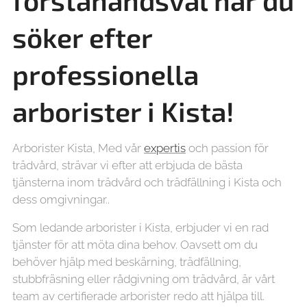
förstahandsval när du
söker efter
professionella
arborister i
Kista!
Arborister Kista, Med vår
expertis
och passion för
trädvård, strävar vi efter att erbjuda de bästa
tjänsterna inom trädvård och trädfällning i Kista och
dess omgivningar..
Som ledande arborister i Kista, erbjuder vi en rad
tjänster för att möta dina behov. Oavsett om du
behöver hjälp med beskärning, trädfällning,
stubbfräsning eller rådgivning om trädvård, är vårt
team av certifierade arborister redo att hjälpa till.