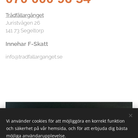
Trädfällargänget
Juristvägen 26
141 73 Segeltorp
Innehar F-Skatt
info@tradfallarganget.se
Vi använder cookies för att möjliggöra en korrekt funktion
och säkerhet på vår hemsida, och för att erbjuda dig bästa
möjliga användarupplevelse.