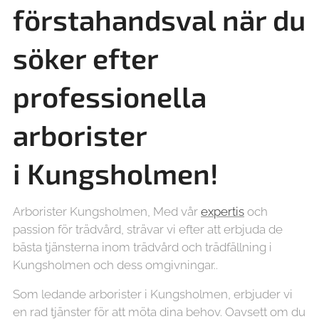
förstahandsval när du
söker efter
professionella
arborister
i
Kungsholmen!
Arborister Kungsholmen, Med vår
expertis
och
passion för trädvård, strävar vi efter att erbjuda de
bästa tjänsterna inom trädvård och trädfällning i
Kungsholmen och dess omgivningar..
Som ledande arborister i Kungsholmen, erbjuder vi
en rad tjänster för att möta dina behov. Oavsett om du