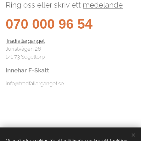
Ring oss eller skriv ett
medelande
070 000 96 54
Trädfällargänget
Juristvägen 26
141 73 Segeltorp
Innehar F-Skatt
info@tradfallarganget.se
Vi använder cookies för att möjliggöra en korrekt funktion