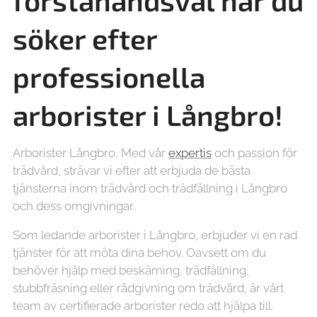
förstahandsval när du
söker efter
professionella
arborister i
Långbro!
Arborister Långbro, Med vår
expertis
och passion för
trädvård, strävar vi efter att erbjuda de bästa
tjänsterna inom trädvård och trädfällning i Långbro
och dess omgivningar..
Som ledande arborister i Långbro, erbjuder vi en rad
tjänster för att möta dina behov. Oavsett om du
behöver hjälp med beskärning, trädfällning,
stubbfräsning eller rådgivning om trädvård, är vårt
team av certifierade arborister redo att hjälpa till.