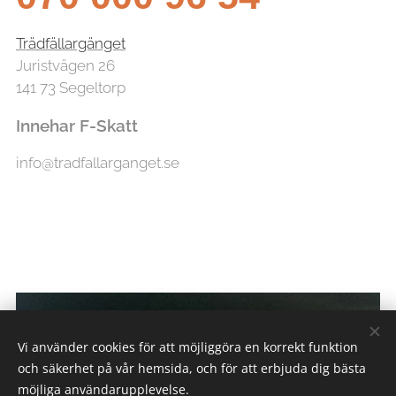
Trädfällargänget
Juristvägen 26
141 73 Segeltorp
Innehar F-Skatt
info@tradfallarganget.se
Vi använder cookies för att möjliggöra en korrekt funktion
och säkerhet på vår hemsida, och för att erbjuda dig bästa
möjliga användarupplevelse.