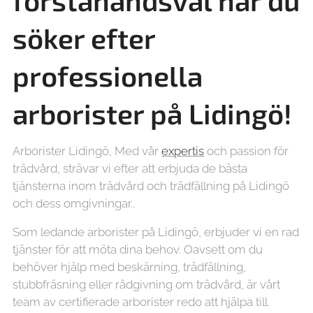
förstahandsval när du
söker efter
professionella
arborister på
Lidingö!
Arborister Lidingö, Med vår
expertis
och passion för
trädvård, strävar vi efter att erbjuda de bästa
tjänsterna inom trädvård och trädfällning på Lidingö
och dess omgivningar..
Som ledande arborister på Lidingö, erbjuder vi en rad
tjänster för att möta dina behov. Oavsett om du
behöver hjälp med beskärning, trädfällning,
stubbfräsning eller rådgivning om trädvård, är vårt
team av certifierade arborister redo att hjälpa till.