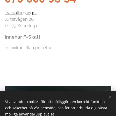
Trädfällargänget
Juristvägen 26
141 73 Segeltorp
Innehar F-Skatt
info@tradfallarganget.se
Vi använder cookies för att möjliggöra en korrekt funktion
och säkerhet på vår hemsida, och för att erbjuda dig bästa
möjliga användarupplevelse.