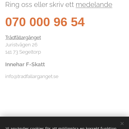
Ring oss eller skriv ett
medelande
070 000 96 54
Trädfällargänget
Juristvägen 26
141 73 Segeltorp
Innehar F-Skatt
info@tradfallarganget.se
Vi använder cookies för att möjliggöra en korrekt funktion