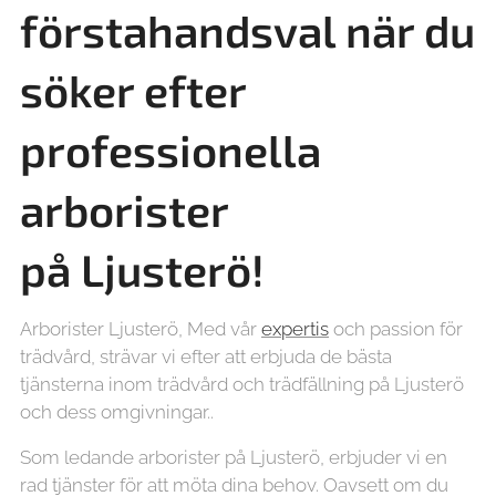
förstahandsval när du
söker efter
professionella
arborister
på
Ljusterö!
Arborister Ljusterö, Med vår
expertis
och passion för
trädvård, strävar vi efter att erbjuda de bästa
tjänsterna inom trädvård och trädfällning på Ljusterö
och dess omgivningar..
Som ledande arborister på Ljusterö, erbjuder vi en
rad tjänster för att möta dina behov. Oavsett om du