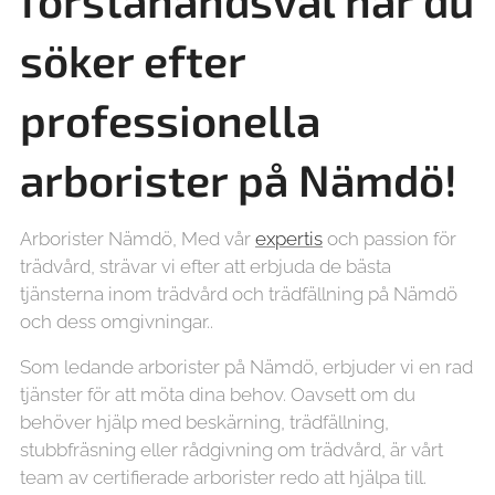
förstahandsval när du
söker efter
professionella
arborister på
Nämdö!
Arborister Nämdö, Med vår
expertis
och passion för
trädvård, strävar vi efter att erbjuda de bästa
tjänsterna inom trädvård och trädfällning på Nämdö
och dess omgivningar..
Som ledande arborister på Nämdö, erbjuder vi en rad
tjänster för att möta dina behov. Oavsett om du
behöver hjälp med beskärning, trädfällning,
stubbfräsning eller rådgivning om trädvård, är vårt
team av certifierade arborister redo att hjälpa till.