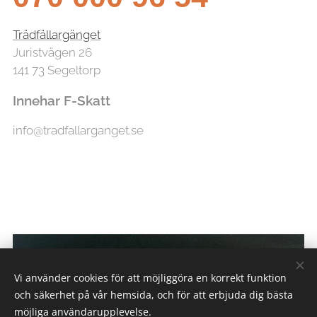
Trädfällargänget
Juristvägen 26
141 73 Segeltorp
Innehar F-Skatt
info@tradfallarganget.se
Vi använder cookies för att möjliggöra en korrekt funktion
och säkerhet på vår hemsida, och för att erbjuda dig bästa
möjliga användarupplevelse.