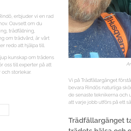
indö, erbjuder vi en rad
ehov. Oavsett om du
g, trädfällning,
ng om trädvård, är vårt
r redo att hjälpa till.
 djup kunskap om trädens
Ar
r oss till experter på att
 och storlekar.
Vi på Trädfällargänget först
bevara Rindös naturliga skö
de senaste teknikerna och ut
att varje jobb utförs på ett sä
Trädfällargänget tar
trädets hälsa och