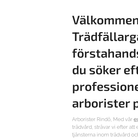
Välkommen 
Trädfällarg
förstahand
du söker ef
profession
arborister 
Arborister Rindö, Med vår
e
trädvård, strävar vi efter at
tjänsterna inom trädvård oc