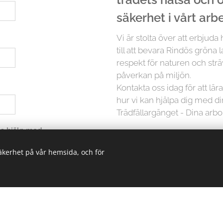
säkerhet i vårt arb
Vi är stolta över att erbjuda
till att bevara Rindös gröna 
respekt för naturen och strä
påverkan på miljön.
Kontakta oss idag för att lä
hur vi kan hjälpa dig med d
Trädfällargänget - Dina arbo
 ha hjälp med
säkerhet på vår hemsida, och för
Men det slutar inte där. Vi p
träd är unikt och kräver in
erbjuder vi skräddarsydda lö
oavsett storlek. Från små träd
kunskapen och erfarenheten 
trädvårdsprojekt.