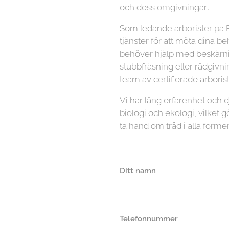
och dess omgivningar..
Som ledande arborister på R
tjänster för att möta dina b
behöver hjälp med beskärnin
stubbfräsning eller rådgivni
team av certifierade arboriste
Vi har lång erfarenhet och
biologi och ekologi, vilket gö
ta hand om träd i alla former
Ditt namn
Telefonnummer