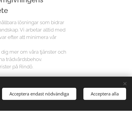
ete
 hållbara lösningar som bidrar
landskap. Vi arbetar alltid med
var efter att minimera vår
ra dig mer om våra tjänster och
ina trädvårdsbehov.
rister på Rindö.
å Trädfällargänget vet att varje
Acceptera endast nödvändiga
Acceptera alla
dividuell uppmärksamhet. Därför
sningar för varje projekt,
gårdar till stora parker, vi har
att hantera alla typer av