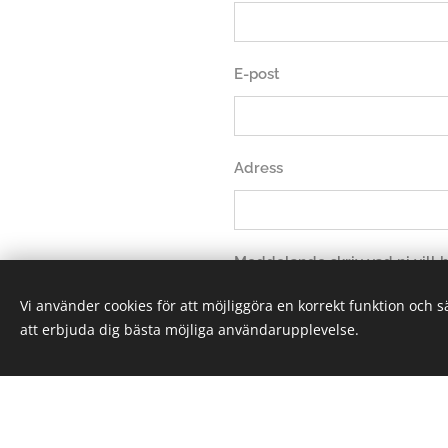
E-post
Adress
Meddelande skriv vad ni vill
Vi använder cookies för att möjliggöra en korrekt funktion och 
att erbjuda dig bästa möjliga användarupplevelse.