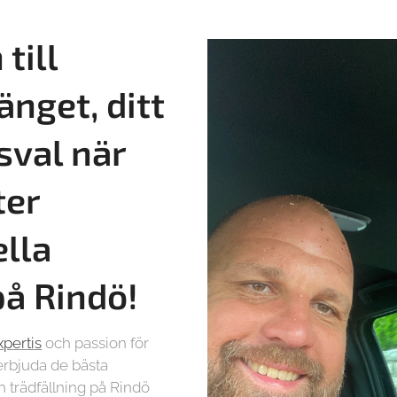
till
änget, ditt
sval när
ter
ella
på
Rindö!
xpertis
och passion för
t erbjuda de bästa
h trädfällning på Rindö