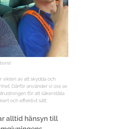
borist
år vikten av att skydda och
nhet. Därför använder vi oss av
rustningen för att säkerställa
kert och effektivt sätt.
 alltid hänsyn till
 omgivningens