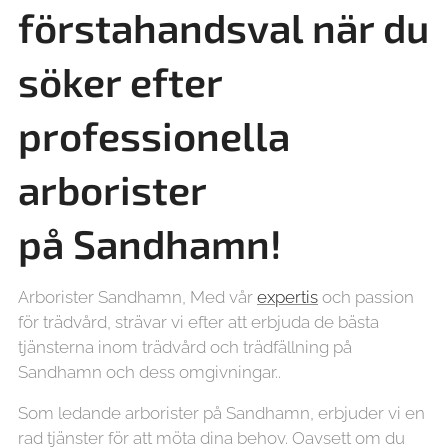
förstahandsval när du
söker efter
professionella
arborister
på
Sandhamn!
Arborister Sandhamn, Med vår
expertis
och passion
för trädvård, strävar vi efter att erbjuda de bästa
tjänsterna inom trädvård och trädfällning på
Sandhamn och dess omgivningar..
Som ledande arborister på Sandhamn, erbjuder vi en
rad tjänster för att möta dina behov. Oavsett om du