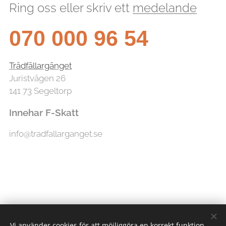
Ring oss eller skriv ett
medelande
070 000 96 54
Trädfällargänget
Juristvägen 26
141 73 Segeltorp
Innehar F-Skatt
info@tradfallarganget.se
Vi använder cookies för att möjliggöra en korrekt funktion