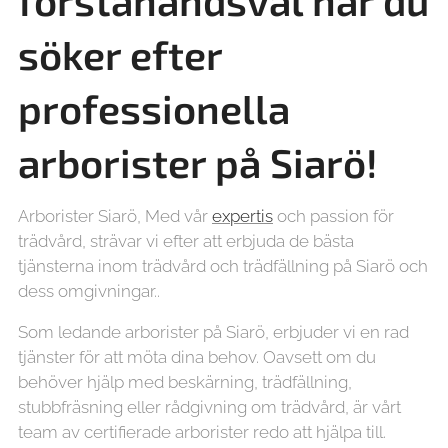
förstahandsval när du
söker efter
professionella
arborister på
Siarö!
Arborister Siarö, Med vår
expertis
och passion för
trädvård, strävar vi efter att erbjuda de bästa
tjänsterna inom trädvård och trädfällning på Siarö och
dess omgivningar..
Som ledande arborister på Siarö, erbjuder vi en rad
tjänster för att möta dina behov. Oavsett om du
behöver hjälp med beskärning, trädfällning,
stubbfräsning eller rådgivning om trädvård, är vårt
team av certifierade arborister redo att hjälpa till.