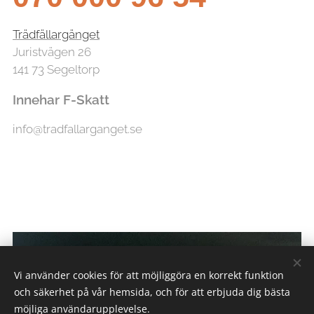
Trädfällargänget
Juristvägen 26
141 73 Segeltorp
Innehar F-Skatt
info@tradfallarganget.se
Vi använder cookies för att möjliggöra en korrekt funktion
och säkerhet på vår hemsida, och för att erbjuda dig bästa
möjliga användarupplevelse.