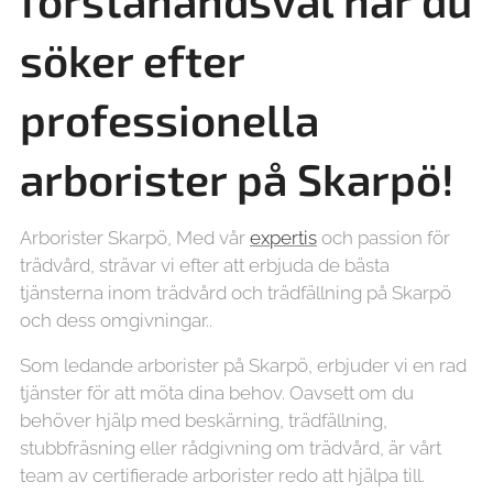
förstahandsval när du
söker efter
professionella
arborister på
Skarpö!
Arborister Skarpö, Med vår
expertis
och passion för
trädvård, strävar vi efter att erbjuda de bästa
tjänsterna inom trädvård och trädfällning på Skarpö
och dess omgivningar..
Som ledande arborister på Skarpö, erbjuder vi en rad
tjänster för att möta dina behov. Oavsett om du
behöver hjälp med beskärning, trädfällning,
stubbfräsning eller rådgivning om trädvård, är vårt
team av certifierade arborister redo att hjälpa till.