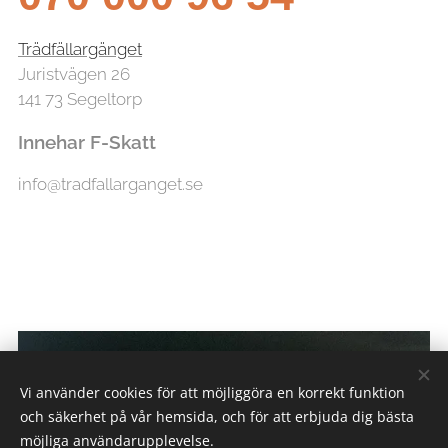
Trädfällargänget
Juristvägen 26
141 73 Segeltorp
Innehar F-Skatt
info@tradfallarganget.se
Vi använder cookies för att möjliggöra en korrekt funktion
och säkerhet på vår hemsida, och för att erbjuda dig bästa
möjliga användarupplevelse.