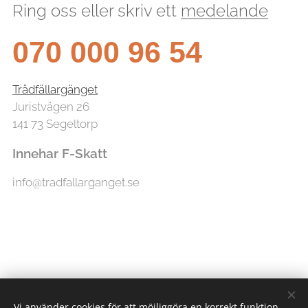
Ring oss eller skriv ett
medelande
070 000 96 54
Trädfällargänget
Juristvägen 26
141 73 Segeltorp
Innehar F-Skatt
info@tradfallarganget.se
Vi använder cookies för att möjliggöra en korrekt funktion