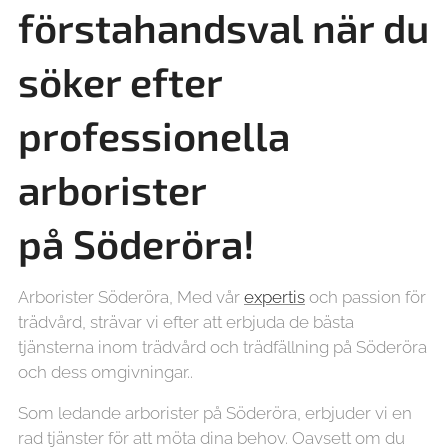
förstahandsval när du
söker efter
professionella
arborister
på
Söderöra!
Arborister Söderöra, Med vår
expertis
och passion för
trädvård, strävar vi efter att erbjuda de bästa
tjänsterna inom trädvård och trädfällning på Söderöra
och dess omgivningar..
Som ledande arborister på Söderöra, erbjuder vi en
rad tjänster för att möta dina behov. Oavsett om du