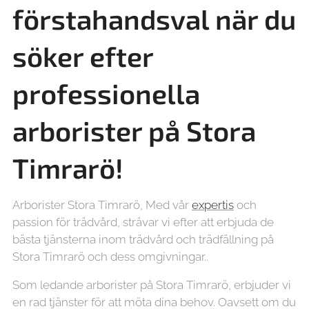
förstahandsval när du
söker efter
professionella
arborister på
Stora
Timrarö!
Arborister Stora Timrarö, Med vår
expertis
och
passion för trädvård, strävar vi efter att erbjuda de
bästa tjänsterna inom trädvård och trädfällning på
Stora Timrarö och dess omgivningar..
Som ledande arborister på Stora Timrarö, erbjuder vi
en rad tjänster för att möta dina behov. Oavsett om du