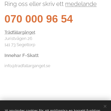
Ring oss eller skriv ett
medelande
070 000 96 54
Trädfällargänget
Juristvägen 26
141 73 Segeltorp
Innehar F-Skatt
info@tradfallarganget.se
Vi använder cookies för att möjliggöra en korrekt funktion