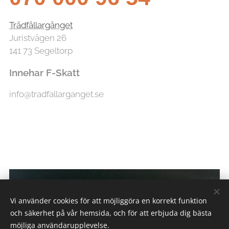
Trädfällargänget
Juristvägen 26
141 73 Segeltorp
Innehar F-Skatt
info@tradfallarganget.se
Vi använder cookies för att möjliggöra en korrekt funktion
och säkerhet på vår hemsida, och för att erbjuda dig bästa
möjliga användarupplevelse.