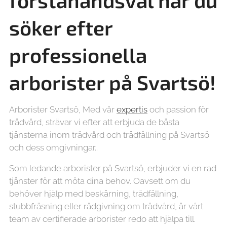
förstahandsval när du
söker efter
professionella
arborister på
Svartsö!
Arborister Svartsö, Med vår
expertis
och passion för
trädvård, strävar vi efter att erbjuda de bästa
tjänsterna inom trädvård och trädfällning på Svartsö
och dess omgivningar..
Som ledande arborister på Svartsö, erbjuder vi en rad
tjänster för att möta dina behov. Oavsett om du
behöver hjälp med beskärning, trädfällning,
stubbfräsning eller rådgivning om trädvård, är vårt
team av certifierade arborister redo att hjälpa till.