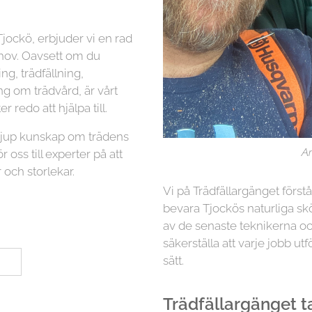
jockö, erbjuder vi en rad
ehov. Oavsett om du
g, trädfällning,
ng om trädvård, är vårt
r redo att hjälpa till.
 djup kunskap om trädens
Ar
r oss till experter på att
 och storlekar.
Vi på Trädfällargänget först
bevara Tjockös naturliga sk
av de senaste teknikerna oc
säkerställa att varje jobb utf
sätt.
Trädfällargänget tar