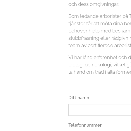
och dess omgivningar..
Som ledande arborister på T
tjänster för att möta dina b
behöver hjälp med beskärnin
stubbfräsning eller rådgivni
team av certifierade arboriste
Vi har lång erfarenhet och
biologi och ekologi, vilket gö
ta hand om träd i alla former
Ditt namn
Telefonnummer