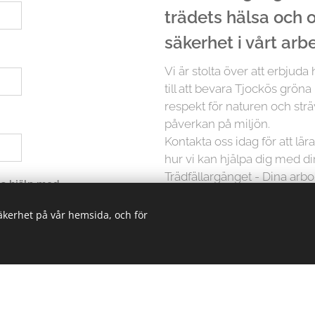
trädets hälsa och
säkerhet i vårt arb
Vi är stolta över att erbjuda
till att bevara Tjockös gröna
respekt för naturen och strä
påverkan på miljön.
Kontakta oss idag för att lä
hur vi kan hjälpa dig med d
Trädfällargänget - Dina arbo
 ha hjälp med
säkerhet på vår hemsida, och för
Men det slutar inte där. Vi p
träd är unikt och kräver in
erbjuder vi skräddarsydda lö
oavsett storlek. Från små träd
kunskapen och erfarenheten 