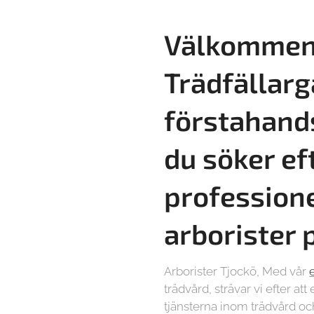
Välkommen 
Trädfällarg
förstahand
du söker ef
profession
arborister 
Arborister Tjockö, Med vår
trädvård, strävar vi efter at
tjänsterna inom trädvård oc