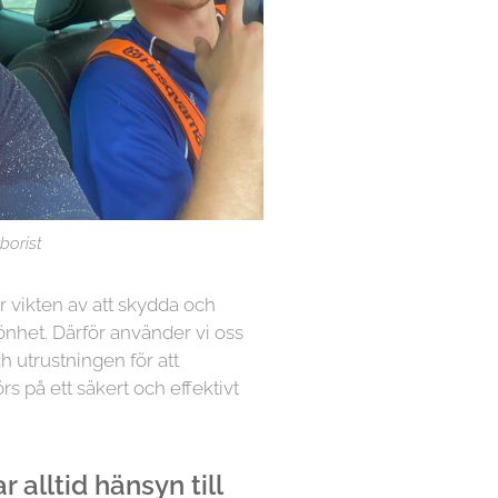
borist
år vikten av att skydda och
önhet. Därför använder vi oss
h utrustningen för att
örs på ett säkert och effektivt
 alltid hänsyn till