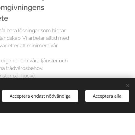
 omgivningens
ete
 hållbara lösningar som bidrar
 landskap. Vi arbetar alltid med
var efter att minimera vår
ra dig mer om våra tjänster och
ina trädvårdsbehov.
rister på Tjockö.
Acceptera endast nödvändiga
Acceptera alla
å Trädfällargänget vet att varje
dividuell uppmärksamhet. Därför
sningar för varje projekt,
gårdar till stora parker, vi har
att hantera alla typer av