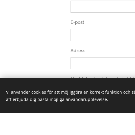
E-post
Adress
Meddelande skriv vad ni vill
Vi använder cookies för att möjliggöra en korrekt funktion och 
att erbjuda dig bästa möjliga användarupplevelse.