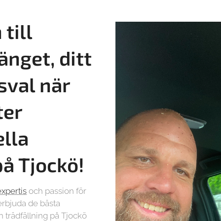
till
änget, ditt
sval när
ter
ella
på
Tjockö!
expertis
och passion för
t erbjuda de bästa
h trädfällning på Tjockö