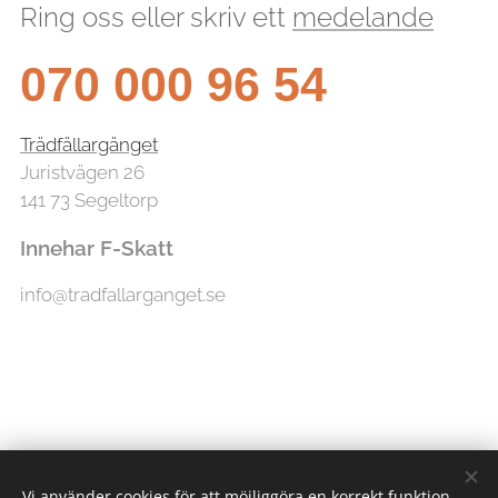
Ring oss eller skriv ett
medelande
070 000 96 54
Trädfällargänget
Juristvägen 26
141 73 Segeltorp
Innehar F-Skatt
info@tradfallarganget.se
Vi använder cookies för att möjliggöra en korrekt funktion