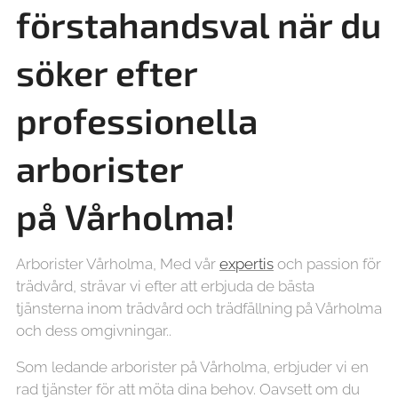
förstahandsval när du
söker efter
professionella
arborister
på
Vårholma!
Arborister Vårholma, Med vår
expertis
och passion för
trädvård, strävar vi efter att erbjuda de bästa
tjänsterna inom trädvård och trädfällning på Vårholma
och dess omgivningar..
Som ledande arborister på Vårholma, erbjuder vi en
rad tjänster för att möta dina behov. Oavsett om du