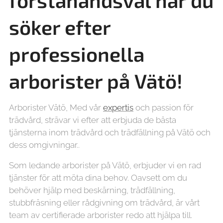
förstahandsval när du
söker efter
professionella
arborister på
Vätö!
Arborister Vätö, Med vår
expertis
och passion för
trädvård, strävar vi efter att erbjuda de bästa
tjänsterna inom trädvård och trädfällning på Vätö och
dess omgivningar..
Som ledande arborister på Vätö, erbjuder vi en rad
tjänster för att möta dina behov. Oavsett om du
behöver hjälp med beskärning, trädfällning,
stubbfräsning eller rådgivning om trädvård, är vårt
team av certifierade arborister redo att hjälpa till.