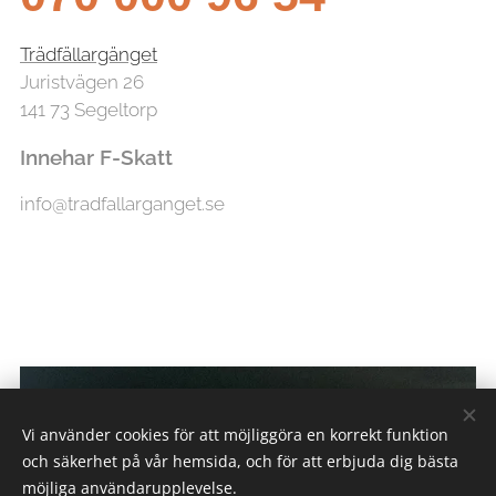
Trädfällargänget
Juristvägen 26
141 73 Segeltorp
Innehar F-Skatt
info@tradfallarganget.se
Vi använder cookies för att möjliggöra en korrekt funktion
och säkerhet på vår hemsida, och för att erbjuda dig bästa
möjliga användarupplevelse.