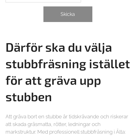
Skicka
Därför ska du välja
stubbfräsning istället
för att gräva upp
stubben
Att gräva bort en stubbe är tidskrävande och riskerar
att skada gräsmatta, rötter, ledningar och
markstruktur. Med professionell stubbfräsning i Älta: