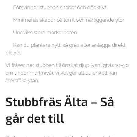
✔ Försvinner stubben snabbt och effektivt
✔ Minimeras skador på tomt och närliggande ytor
✔ Undviks stora markarbeten
✔ Kan du plantera nytt, så gräs eller anlägga direkt
efteråt
Vi fräser ner stubben till önskat djup (vanligtvis 10–30
cm under marknivå), vilket gör att du enkelt kan
återställa ytan.
Stubbfräs Älta – Så
går det till