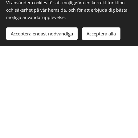
villatomter i Aspudden och större ytor vid exempelvis
Vi använder cookies för att möjliggöra en korrekt funktion
fastigheter och parkeringsområden.
och säkerhet på vår hemsida, och för att erbjuda dig bästa
möjliga användarupplevelse.
Acceptera endast nödvändiga
Acceptera alla