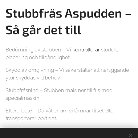
Stubbfräs Aspudden –
Så går det till
Bedömning av stubben – Vi
kontrollerar
storlek,
placering och tillgänglighet.
Skydd av omgivning – Vi säkerställer att närliggande
ytor skyddas vid behov.
Stubbfräsning – Stubben mals ner till flis med
specialmaskin.
Efterarbete – Du väljer om vi lämnar fliset eller
transporterar bort det.
Våra maskiner är anpassade för både trånga