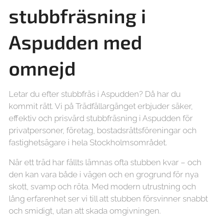
stubbfräsning i
Aspudden med
omnejd
Letar du efter stubbfräs i Aspudden? Då har du
kommit rätt. Vi på Trädfällargänget erbjuder säker,
effektiv och prisvärd stubbfräsning i Aspudden för
privatpersoner, företag, bostadsrättsföreningar och
fastighetsägare i hela Stockholmsområdet.
När ett träd har fällts lämnas ofta stubben kvar – och
den kan vara både i vägen och en grogrund för nya
skott, svamp och röta. Med modern utrustning och
lång erfarenhet ser vi till att stubben försvinner snabbt
och smidigt, utan att skada omgivningen.