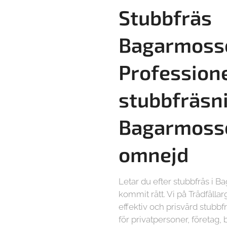
Stubbfräs
Bagarmoss
Professione
stubbfräsni
Bagarmoss
omnejd
Letar du efter stubbfräs i 
kommit rätt. Vi på Trädfälla
effektiv och prisvärd stubb
för privatpersoner, företag,