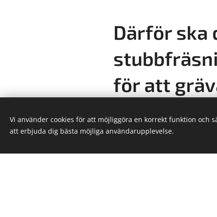
Därför ska 
stubbfräsni
för att grä
stubben
Vi använder cookies för att möjliggöra en korrekt funktion och 
att erbjuda dig bästa möjliga användarupplevelse.
Att gräva bort en stubbe är 
att skada gräsmatta, rötter,
markstruktur. Med profession
Bagarmossen:
✔ Försvinner stubben snabb