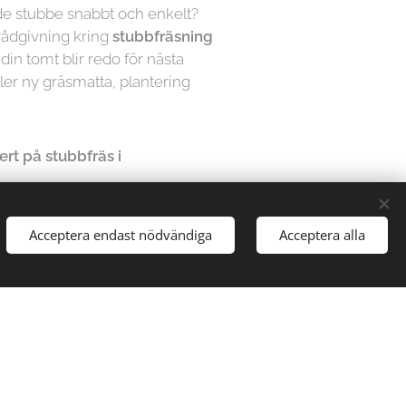
nde stubbe snabbt och enkelt?
 rådgivning kring
stubbfräsning
att din tomt blir redo för nästa
ler ny gräsmatta, plantering
rt på stubbfräs i
Acceptera endast nödvändiga
Acceptera alla
 ett
medelande
 54