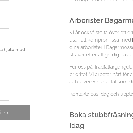
Arborister
Bagarm
Vi är också stolta över att 
utan att kompromissa med
dina arborister i Bagarmossen,
 ha hjälp med
strävar efter att ge dig bäst
För oss på Trädfällargänget
prioritet. Vi arbetar hårt för
och leverera resultat som du
Kontakta oss idag och upptä
icka
Boka stubbfräsnin
idag