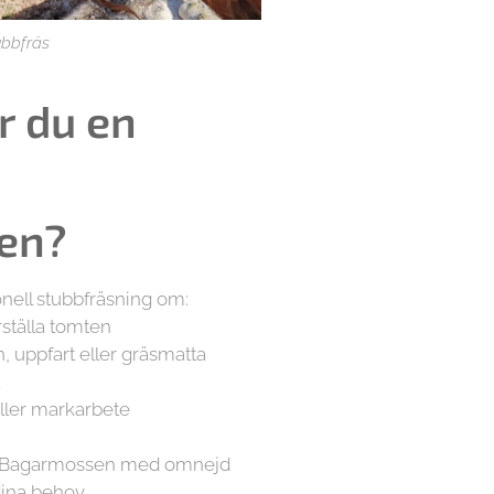
ubbfräs
r du en
en?
onell stubbfräsning om:
erställa tomten
n, uppfart eller gräsmatta
t
eller markarbete
la Bagarmossen med omnejd
dina behov.