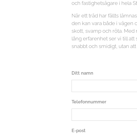
och fastighetsägare i hela
När ett träd har fällts lämn
den kan vara både i vägen 
skott, svamp och röta. Med
lång erfarenhet ser vi till at
snabbt och smidigt, utan at
Ditt namn
Telefonnummer
E-post