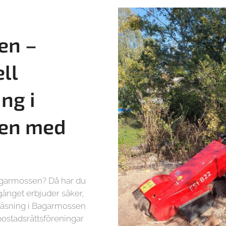
en –
ll
ng i
en med
Bagarmossen? Då har du
rgänget erbjuder säker,
fräsning i Bagarmossen
 bostadsrättsföreningar