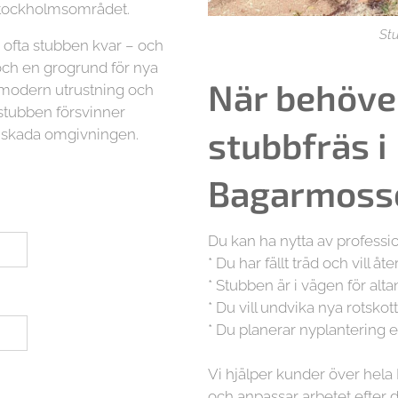
 Stockholmsområdet.
St
as ofta stubben kvar – och
och en grogrund för nya
När behöve
 modern utrustning och
t stubben försvinner
stubbfräs i
t skada omgivningen.
Bagarmoss
Du kan ha nytta av professi
* Du har fällt träd och vill åt
* Stubben är i vägen för alta
* Du vill undvika nya rotskot
* Du planerar nyplantering 
Vi hjälper kunder över he
och anpassar arbetet efter 