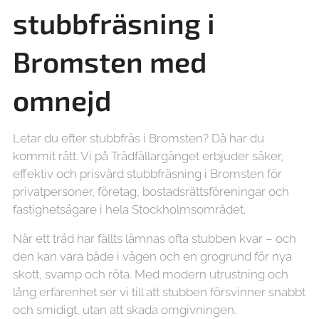
stubbfräsning i
Bromsten med
omnejd
Letar du efter stubbfräs i Bromsten? Då har du
kommit rätt. Vi på Trädfällargänget erbjuder säker,
effektiv och prisvärd stubbfräsning i Bromsten för
privatpersoner, företag, bostadsrättsföreningar och
fastighetsägare i hela Stockholmsområdet.
När ett träd har fällts lämnas ofta stubben kvar – och
den kan vara både i vägen och en grogrund för nya
skott, svamp och röta. Med modern utrustning och
lång erfarenhet ser vi till att stubben försvinner snabbt
och smidigt, utan att skada omgivningen.