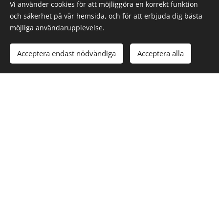
villatomter i Bromsten och större ytor vid exempelvis
Vi använder cookies för att möjliggöra en korrekt funktion
fastigheter och parkeringsområden.
och säkerhet på vår hemsida, och för att erbjuda dig bästa
möjliga användarupplevelse.
Acceptera endast nödvändiga
Acceptera alla