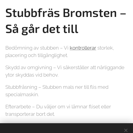
Stubbfräs Bromsten –
Så går det till
Bedömning av stubben – Vi
kontrollerar
storlek,
placering och tillgänglighet.
Skydd av omgivning – Vi säkerställer att närliggande
ytor skyddas vid behov.
Stubbfräsning – Stubben mals ner till flis med
specialmaskin.
Efterarbete – Du väljer om vi lämnar fliset eller
transporterar bort det.
Våra maskiner är anpassade för både trånga