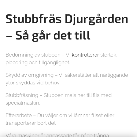
Stubbfräs Djurgården
– Så går det till
Bedömning av stubben – Vi
kontrollerar
storlek,
placering och tillgänglighet.
Skydd av omgivning – Vi säkerställer att närliggande
ytor skyddas vid behov.
Stubbfräsning – Stubben mals ner till flis med
specialmaskin.
Efterarbete – Du väljer om vi lämnar fliset eller
transporterar bort det.
Våra maskiner är anpassade för både trånga