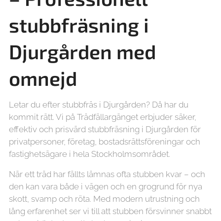
stubbfräsning i
Djurgården med
omnejd
Letar du efter stubbfräs i Djurgården? Då har du
kommit rätt. Vi på Trädfällargänget erbjuder säker,
effektiv och prisvärd stubbfräsning i Djurgården för
privatpersoner, företag, bostadsrättsföreningar och
fastighetsägare i hela Stockholmsområdet.
När ett träd har fällts lämnas ofta stubben kvar – och
den kan vara både i vägen och en grogrund för nya
skott, svamp och röta. Med modern utrustning och
lång erfarenhet ser vi till att stubben försvinner snabbt