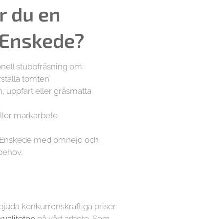
r du en
 Enskede?
onell stubbfräsning om:
erställa tomten
n, uppfart eller gräsmatta
t
eller markarbete
la Enskede med omnejd och
 behov.
e
erbjuda konkurrenskraftiga priser
kvaliteten
på vårt arbete. Som