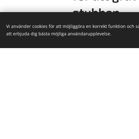
stubben
Vi använder cookies för att möjliggöra en korrekt funktion och 
att erbjuda dig bästa möjliga användarupplevelse.
Att gräva bort en stubbe är 
att skada gräsmatta, rötter,
markstruktur. Med profession
Enskede:
✔ Försvinner stubben snabb
✔ Minimeras skador på tom
✔ Undviks stora markarbe
✔ Kan du plantera nytt, så g
efteråt
Vi fräser ner stubben till ön
cm under marknivå), vilket g