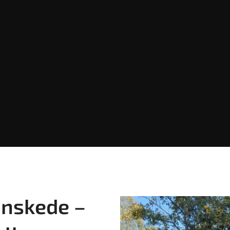
Enskede –