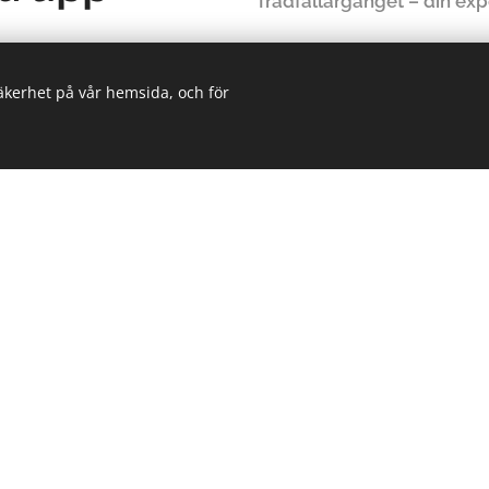
Trädfällargänget – din exp
säkerhet på vår hemsida, och för
Ring oss eller skriv
tidskrävande och riskerar
 ledningar och
070 000 96
ell stubbfräsning i
Trädfällargänget
t och effektivt
Juristvägen 26
t och närliggande ytor
141 73 Segeltorp
ten
Innehar F-Skatt
räs eller anlägga direkt
info@tradfallarganget.se
skat djup (vanligtvis 10–30
ör att du enkelt kan