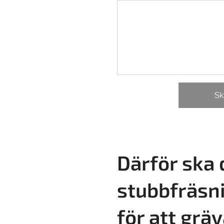
Sk
Därför ska 
stubbfräsni
för att grä