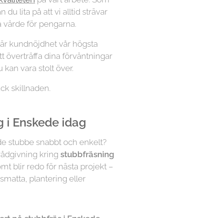
 du lita på att vi alltid strävar
ga värde för pengarna.
, är kundnöjdhet vår högsta
 att överträffa dina förväntningar
 kan vara stolt över.
ck skillnaden.
 i Enskede idag
nde stubbe snabbt och enkelt?
 rådgivning kring
stubbfräsning
n tomt blir redo för nästa projekt –
smatta, plantering eller