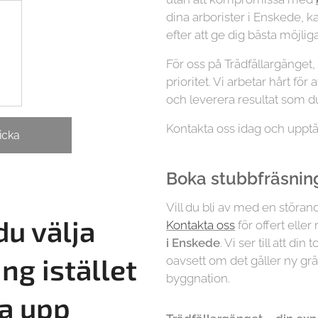
dina arborister i Enskede, kan
efter att ge dig bästa möjli
För oss på Trädfällargänget
prioritet. Vi arbetar hårt för
och leverera resultat som du
Kontakta oss idag och upptä
icka
Boka stubbfräsning
Vill du bli av med en störa
du välja
Kontakta oss
för offert eller
i
Enskede
. Vi ser till att di
ng istället
oavsett om det gäller ny grä
byggnation.
va upp