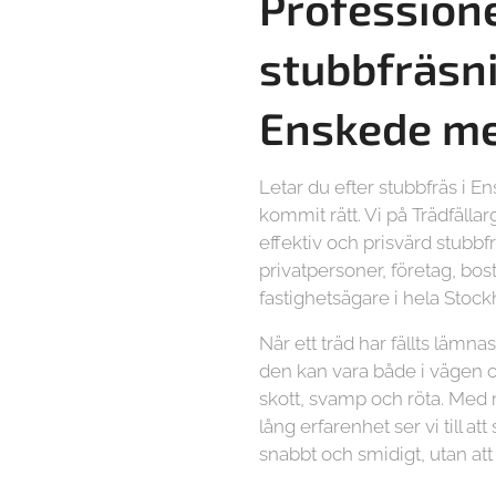
Professione
stubbfräsni
Enskede m
Letar du efter stubbfräs i 
kommit rätt. Vi på Trädfälla
effektiv och prisvärd stubbf
privatpersoner, företag, bos
fastighetsägare i hela Sto
När ett träd har fällts lämn
den kan vara både i vägen 
skott, svamp och röta. Med
lång erfarenhet ser vi till at
snabbt och smidigt, utan at