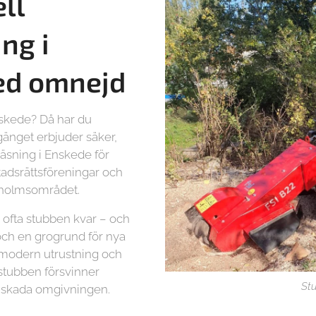
ll
ng i
ed omnejd
Enskede? Då har du
rgänget erbjuder säker,
räsning i Enskede för
tadsrättsföreningar och
ckholmsområdet.
as ofta stubben kvar – och
och en grogrund för nya
 modern utrustning och
t stubben försvinner
St
t skada omgivningen.