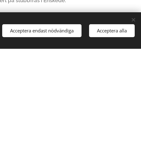
ert på stubbfräs i Enskede.
Acceptera endast nödvändiga
Acceptera alla
 ett
medelande
 54