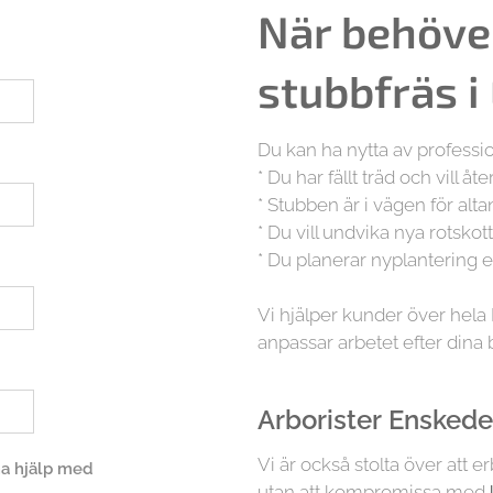
När behöve
stubbfräs i
Du kan ha nytta av professi
* Du har fällt träd och vill åt
* Stubben är i vägen för alta
* Du vill undvika nya rotskot
* Du planerar nyplantering 
Vi hjälper kunder över he
anpassar arbetet efter dina
Arborister
Ensked
Vi är också stolta över att 
 ha hjälp med
utan att kompromissa med