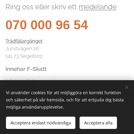
Ring oss eller skriv ett
medelande
070 000 96 54
Trädfällargänget
Juristvägen 26
141 73 Segeltorp
Innehar F-Skatt
info@tradfallarganget.se
Vi använder cookies för att möjliggöra en korrekt funktion
och säkerhet på vår hemsida, och för att erbjuda dig bästa
möjliga användarupplevelse.
Acceptera endast nödvändiga
Acceptera alla