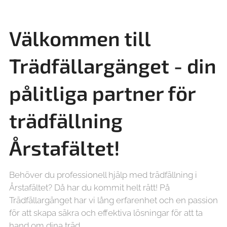
Välkommen till
Trädfällargänget - din
pålitliga partner för
trädfällning
Årstafältet!
Behöver du professionell hjälp med trädfällning i
Årstafältet? Då har du kommit helt rätt! På
Trädfällargänget har vi lång erfarenhet och en passion
för att skapa säkra och effektiva lösningar för att ta
hand om dina träd.