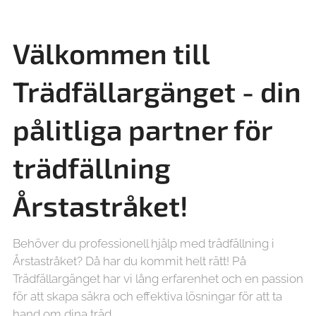
Välkommen till
Trädfällargänget - din
pålitliga partner för
trädfällning
Årstastråket!
Behöver du professionell hjälp med trädfällning i
Årstastråket? Då har du kommit helt rätt! På
Trädfällargänget har vi lång erfarenhet och en passion
för att skapa säkra och effektiva lösningar för att ta
hand om dina träd.