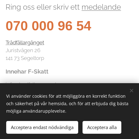
Ring oss eller skriv ett
medelande
070 000 96 54
Trädfällargänget
Juristvägen 26
141 73 Segeltorp
Innehar F-Skatt
info@tradfallarganget.se
Vi använder cookies för att möjliggöra en korrekt funktion
och säkerhet på vår hemsida, och för att erbjuda dig bästa
möjliga användarupplevelse.
Acceptera endast nödvändiga
Acceptera alla