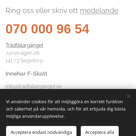
Ring oss eller skriv ett
medelande
070 000 96 54
Trädfällargänget
Juristvägen 26
141 73 Segeltorp
Innehar F-Skatt
info@tradfallarganget.se
Vi använder cookies för att möjliggöra en korrekt funktion
och säkerhet på vår hemsida, och för att erbjuda dig bästa
möjliga användarupplevelse.
Acceptera endast nödvändiga
Acceptera alla