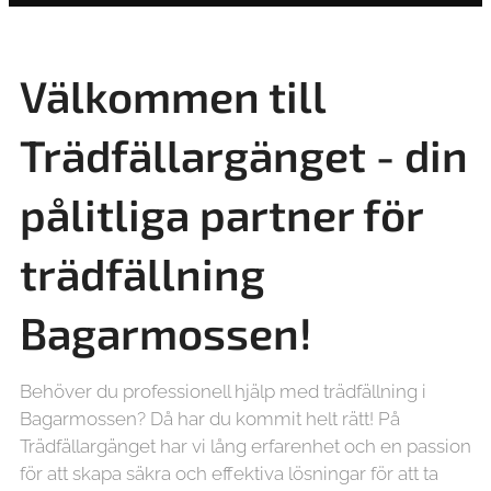
Välkommen till
Trädfällargänget - din
pålitliga partner för
trädfällning
Bagarmossen!
Behöver du professionell hjälp med trädfällning i
Bagarmossen? Då har du kommit helt rätt! På
Trädfällargänget har vi lång erfarenhet och en passion
för att skapa säkra och effektiva lösningar för att ta