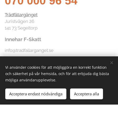
070 000 96 54
Trädfällargänget
Juristvägen 26
141 73 Segeltorp
Innehar F-Skatt
info@tradfallarganget.se
Vi använder cookies för att möjliggöra en korrekt funktion
och säkerhet på vår hemsida, och för att erbjuda dig bästa
möjliga användarupplevelse.
Acceptera endast nödvändiga
Acceptera alla