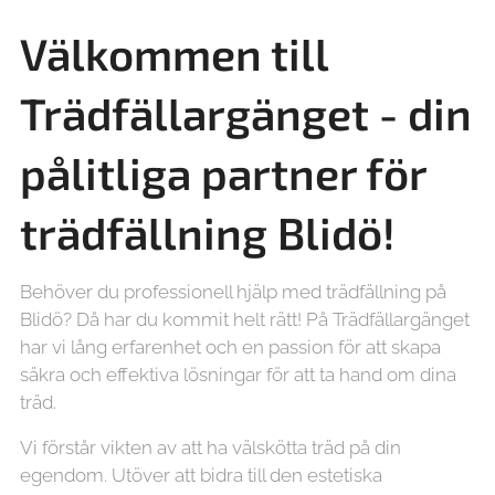
Välkommen till
Trädfällargänget - din
pålitliga partner för
trädfällning
Blidö!
Behöver du professionell hjälp med trädfällning på
Blidö? Då har du kommit helt rätt! På Trädfällargänget
har vi lång erfarenhet och en passion för att skapa
säkra och effektiva lösningar för att ta hand om dina
träd.
Vi förstår vikten av att ha välskötta träd på din
egendom. Utöver att bidra till den estetiska